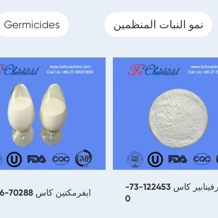
نمو النبات المنظمين
Germicides
كلورفينابير كاس 122453-73-
ايفرمكتين كاس 70288-86-7
0