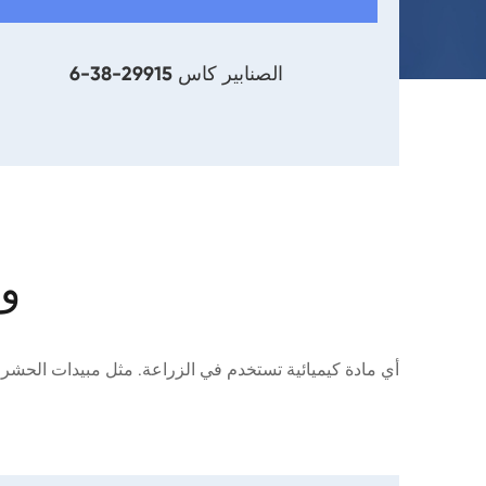
إيس/N-(كاربامويلميثيل) التورين كاس
الصنابير كاس 29915-38-6
73
als
أي مادة كيميائية تستخدم في الزراعة. مثل مبيدات الحشرات