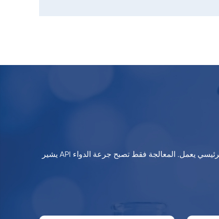
يشير API إلى جرعة الدواء ، وبعبارة أخرى ، هو جعل الدواء الكيميائي الرئيسي يعمل. المعالجة فقط تصبح جرعة الدواء ، API يمكن أن تصبح متاحة للتطبيق السريري للطب ، وبالتالي فإن