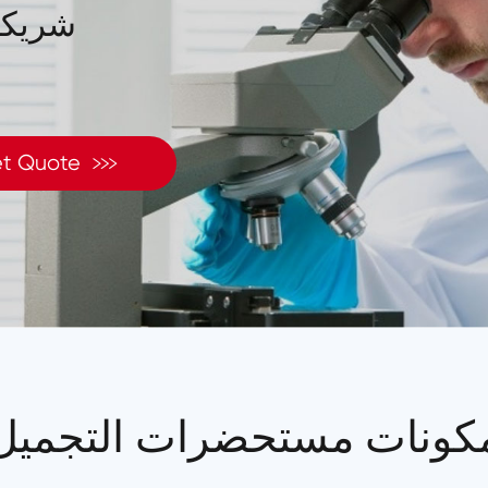
شريكك 

t Quote
كونات مستحضرات التجميل