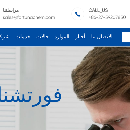
CALL_US
مراسلتنا

sales@fortunachem.com
+86-27-59207850
الاتصال بنا
أخبار
الموارد
حالات
خدمات
شرك