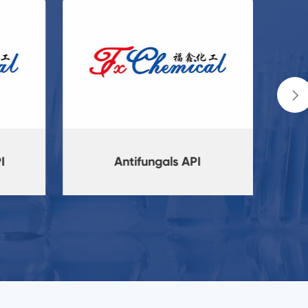

Antifungals API
المضا