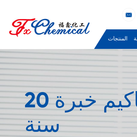

ة
المنتجات
فورتشناكيم خبرة 20
سنة