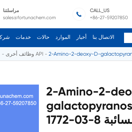
CALL_US
مراسلتنا

sales@fortunachem.com
+86-27-59207850
الاتصال بنا
أخبار
الموارد
حالات
خدمات
شرك
وظائف أخرى API
ا
2-Amino-2-deo
galactopyra هيدروكلوريد CAS
و السائبة