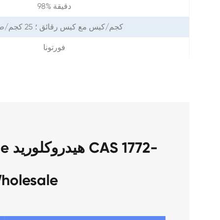
98% دقيقة
1 كجم/كيس مع كيس رقائق ؛ 25 كجم/طبل
فورتونا
holesale