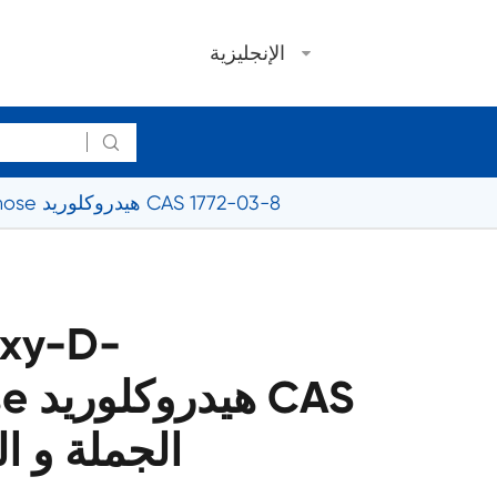
الإنجليزية

2-Amino-2-deoxy-D-galactopyranose هيدروكلوريد CAS 1772-03-8
xy-D-
nose
1772-03-8 الجملة 