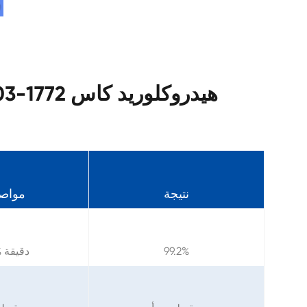
مواصفات hydrochloride هيدروكلوريد كاس 1772-03-8
نتيجة
مواص
99.2%
≥ 98% دقيقة