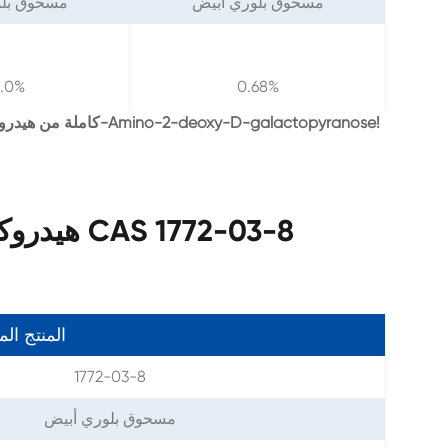
مسحوق بلوري أبيض
مسحوق بلو
2.0%
0.68%
مرحبا بكم في الاستفسار لنا للحصول على COA كاملة من هيدروكلوريد 2-Amino-2-deoxy-D-galactopyranose!
معلمات hydrochloride هيدروكلوريد CAS 1772-03-8
المنتج ال
1772-03-8
مسحوق بلوري أبيض