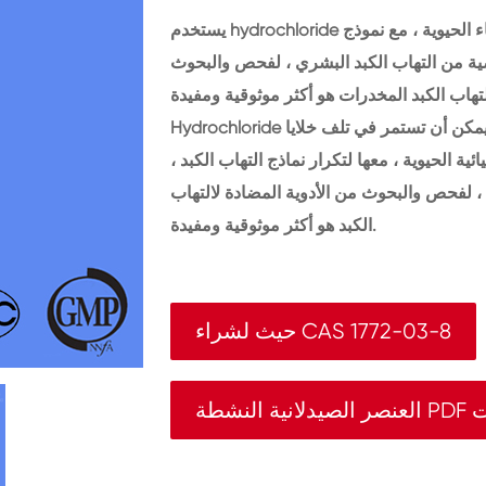
يستخدم hydrochloride هيدروكلوريد أساسا لعلم أمراض الكبد ، وأبحاث الكيمياء الحيوية ، مع نموذج
ضية من التهاب الكبد البشري ، لفحص والبحوث
Hydrochloride هيدروكلوريد هو هيباتوكيت نوكليوسيد الأيض تعطيل ، يمكن أن تستمر في تلف خلايا
ية الحيوية ، معها لتكرار نماذج التهاب الكبد ،
، لفحص والبحوث من الأدوية المضادة لالتهاب
الكبد هو أكثر موثوقية ومفيدة.
حيث لشراء CAS 1772-03-8
بوينت