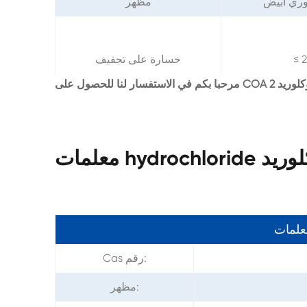
ري أبيض
مظهر
≤ 
خسارة على تجفيف
معلمات
Cas رقم:
مظهر: