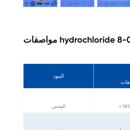
البنود
فات
الفحص