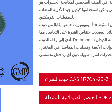
لية. في الملف الشخصي لمكافحة الحشرات هو
 يمكن استخدامها كبديل جيد للأدوية المضادة
للطفيليات ايفرمكتين.
آلية عمل دورامكتين هي أساسا لزيادة الإفراج عن الارسال المثبط 4-أمينوبوتيريك حمض (غابا) من دودة
ايا العضلات لانقاص القدرة على التعاقد ، مما
أدى إلى وفاة الدودة. Doramectin هو دواء ديدان جديد واسع الطيف ، والذي له تأثير إزالة الديدان
وانات الأليفة وفصليات المفاصل في المختبر ،
حيث لشراء CAS 117704-25-3
بوينت