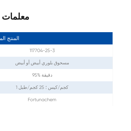
معلمات دورا
المنتج ال
117704-25-3
مسحوق بلوري أبيض أو أبيض
95% دقيقة
1 كجم/كيس ؛ 25 كجم/طبل
Fortunachem