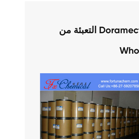
التعبئة من Doramectin كاس 117704-25-3
Who