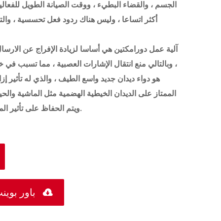
الجسم ، والقضاء البطيء ، ووقت الصيانة الطويل للفعا
أكثر اتساعا ، وليس هناك ردود فعل تحسسية ، والتي
، وبالتالي منع انتقال الإشارات العصبية ، مما تسبب في خل
الممتاز على الديدان الخيطية الهضمية مثل الماشية والحي
ويتم الحفاظ على تأثير المخدرات لفترة طويلة دون أي رد فعل تحسسي.

العنصر الصيدلانية النشطة PDF باور 