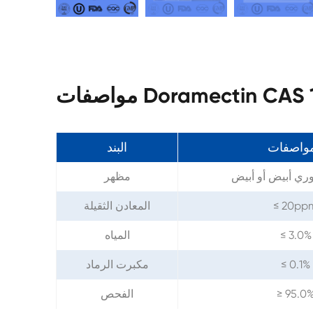
Doramectin CAS 11770
مواصفات
البند
ري أبيض أو أبيض
مظهر
≤ 20pp
المعادن الثقيلة
≤ 3.0%
المياه
≤ 0.1%
مكبرت الرماد
≥ 95.0
الفحص