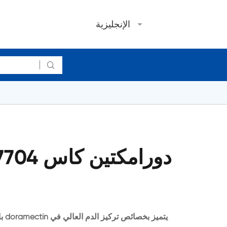
الإنجليزية

با