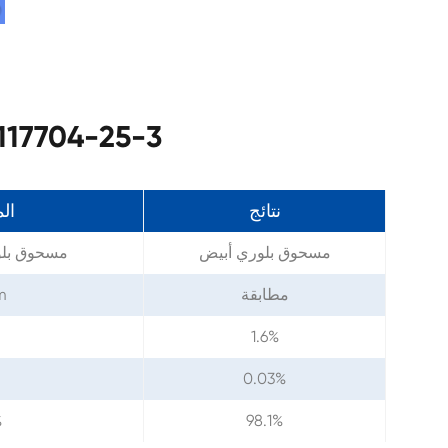
مواصفات 4-25-3
نتائج
ال
مسحوق بلوري أبيض
مسحوق بلو
مطابقة
m
1.6%
0.03%
%
98.1%