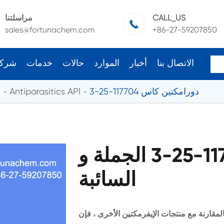
CALL_US
مراسلتنا

sales@fortunachem.com
+86-27-59207850
الاتصال بنا
أخبار
الموارد
حالات
خدمات
شرك
دورامكتين كاس 117704-25-3
Antiparasitics API
ا
دورامكتين كاس 117704-25-3 الجملة و
السائبة
لمقارنة مع منتجات الإيفرمكتين الأخرى ، فإن doramectin يتميز بخصائص تركيز الدم العالي في