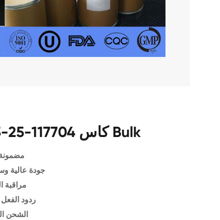
تطبيق Doramectin كاس 117704-25-3 Bulk
مضمونة 
جودة عالية وس
مراقبة ا
ردود الفعل 
الشحن ال