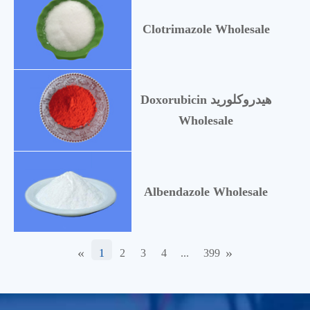
Clotrimazole Wholesale
Doxorubicin هيدروكلوريد
Wholesale
Albendazole Wholesale
«
»
1
2
3
4
...
399