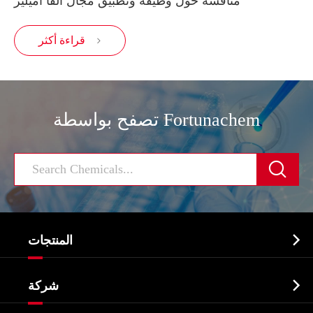
مناقشة حول وظيفة وتطبيق مجال ألفا أميليز
قراءة أكثر

تصفح بواسطة Fortunachem


المنتجات
النشطة الدوائية المكون API

شركة
الصيدلانية وسيطة