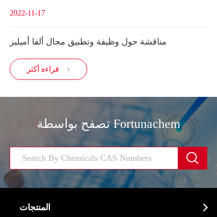
2022-11-17
مناقشة حول وظيفة وتطبيق مجال ألفا أميليز
قراءة أكثر

تصفح بواسطة Fortunachem


المنتجات