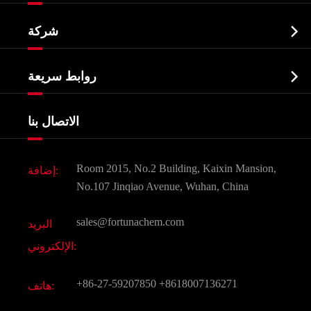
النشطة الدوائية المكون API

شركة
الصيدلانية وسيطة
نبذة عن الشركة
البيوكيميائية

روابط سريعة
شهادات و مصنع تظهر
Agrochemicals و الوسطيات
خدمات
شركة التاريخ
الاتصال بنا
مكونات مستحضرات التجميل
أخبار
الغذاء و أعلاف
وثيقة تحميل
Room 2015, No.2 Building, Kaixin Mansion,
إضافة:
النكهات و عطور
التعليمات
No.107 Jinqiao Avenue, Wuhan, China
المواد الكيميائية الأخرى الجميلة
فيديو
sales@fortunachem.com
البريد
الكيميائية CAS
الإلكتروني:
جميع المواد الكيميائية غرامة
+86-27-59207850
+8618007136271
هاتف: