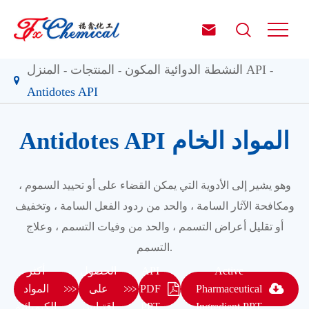


النشطة الدوائية المكون API
المنتجات
المنزل
Antidotes API
Antidotes API المواد الخام
وهو يشير إلى الأدوية التي يمكن القضاء على أو تحييد السموم ،
ومكافحة الآثار السامة ، والحد من ردود الفعل السامة ، وتخفيف
أو تقليل أعراض التسمم ، والحد من وفيات التسمم ، وعلاج
التسمم.
Active
API
الحصول
أكثر


Pharmaceutical
PDF
على
المواد
Ingredient PPT
PPT
إقتباس
الكيميائية