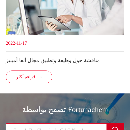
2022-11-17
مناقشة حول وظيفة وتطبيق مجال ألفا أميليز
قراءة أكثر

تصفح بواسطة Fortunachem