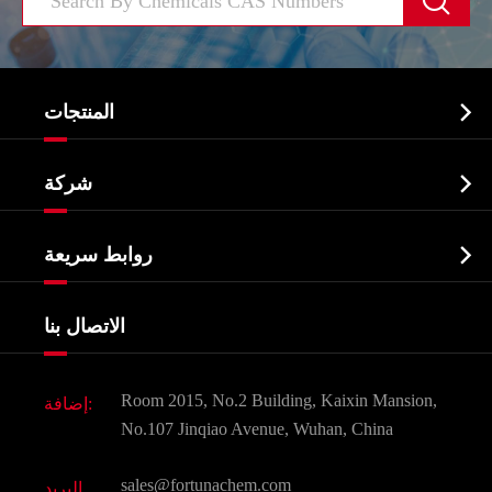


المنتجات
النشطة الدوائية المكون API

شركة
الصيدلانية وسيطة
نبذة عن الشركة
البيوكيميائية

روابط سريعة
شهادات و مصنع تظهر
Agrochemicals و الوسطيات
خدمات
شركة التاريخ
الاتصال بنا
مكونات مستحضرات التجميل
أخبار
الغذاء و أعلاف
وثيقة تحميل
Room 2015, No.2 Building, Kaixin Mansion,
إضافة:
النكهات و عطور
التعليمات
No.107 Jinqiao Avenue, Wuhan, China
المواد الكيميائية الأخرى الجميلة
فيديو
sales@fortunachem.com
البريد