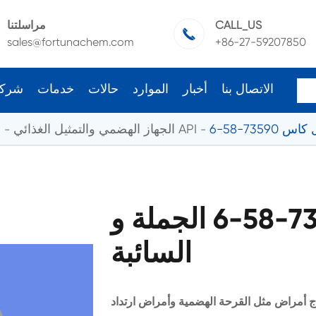
CALL_US
مراسلتنا

sales@fortunachem.com
+86-27-59207850
الاتصال بنا
أخبار
الموارد
حالات
خدمات
شرك
73590-58-6
الجهاز الهضمي والتمثيل الغذائي API
ا
أوميبرازول كاس 73590-58-6 الجملة و
السائبة
ج أمراض مثل القرحة الهضمية وأمراض ارتداد