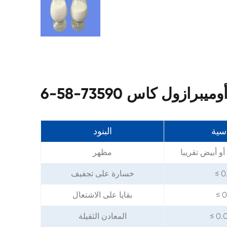
رازول كاس 73590-58-6
اسية
البنود
 أبيض تقريبا
مظهر
≤ 0
خسارة على تجفيف
≤ 0
بقايا على الاشتعال
≤ 0.
المعادن الثقيلة