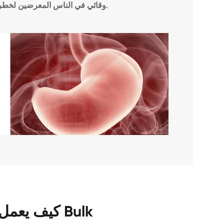
وقائي في الناس المعرضين لخطر كبير من نزيف الجهاز الهضمي.
كيف يعمل أوميبرازول ؟ Bulk