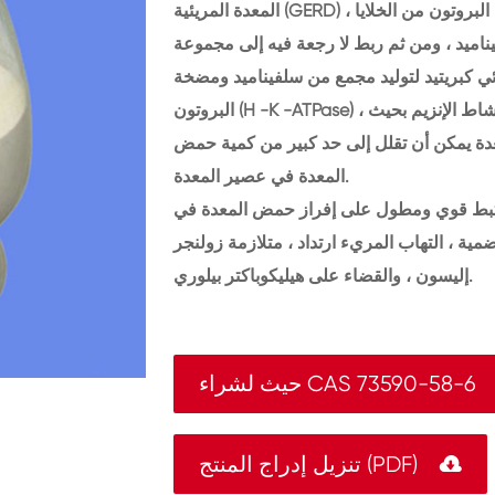
المعدة المريئية (GERD) ، والتي يمكن أن تعمل على وجه التحديد على موقع مضخة البروتون من الخلايا
ناميد ، ومن ثم ربط لا رجعة فيه إلى مجموعة
ي كبريتيد لتوليد مجمع من سلفيناميد ومضخة
البروتون (H -K -ATPase) ، وبالتالي تثبيط نشاط الإنزيم بحيث H في الخلايا الجدارية لا يمكن نقلها إلى
معدة يمكن أن تقلل إلى حد كبير من كمية حمض
المعدة في عصير المعدة.
 مثبط قوي ومطول على إفراز حمض المعدة في
ية ، التهاب المريء ارتداد ، متلازمة زولنجر
إليسون ، والقضاء على هيليكوباكتر بيلوري.
حيث لشراء CAS 73590-58-6

تنزيل إدراج المنتج (PDF)