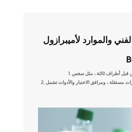
ي والموارد لأميبرازول CAS 73590-58-6
B