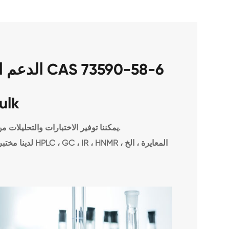
الدعم الفن
ulk
1. يمكننا توفير الاختبارات والتحليلات من قبل أطراف ثالثة ، مثل سغس.
2. لدينا مختبرات مستقلة ، ومرافق الاختبار والأدوات تشمل HPLC ، GC ، IR ، HNMR ، المعايرة ، الخ