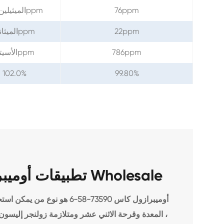
76ppm
الميثيلين كلوريد ≤ 100ppm
22ppm
الميثانول ≤ 1000ppm
786ppm
الأسيتون ≤ 1500ppm
 102.0%
99.80%
تطبيقات أوميبرازول كاس 73590-58-6 Wholesale
أوميبرازول كاس 73590-58-6 هو
، المعدة وقرحة الاثني عشر ومتلازمة زولنجر إليسون