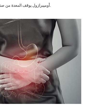
أوميبرازول يوقف المعدة من صنع حمض. هذا يسبب أقل حرقة.