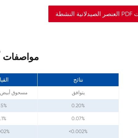
بوينت
مواصفات أوميب
نتائج
القي
يتوافق
مسحوق أبيض أو
.5%
0.20%
.1%
0.07%
002%
<0.002%