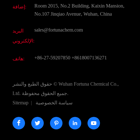
وثيقة تحميل
Room 2015, No.2 Building, Kaixin Mansion,
إضافة:
النكهات و عطور
التعليمات
No.107 Jinqiao Avenue, Wuhan, China
المواد الكيميائية الأخرى الجميلة
فيديو
sales@fortunachem.com
البريد
الكيميائية CAS
الإلكتروني:
جميع المواد الكيميائية غرامة
+86-27-59207850
+8618007136271
هاتف:
Wuhan Fortuna Chemical Co.,
حقوق الطبع والنشر ©
جميع الحقوق محفوظة.
Ltd.
سياسة الخصوصية
|
Sitemap




