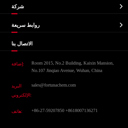
النشطة الدوائية المكون API

شركة
الصيدلانية وسيطة
نبذة عن الشركة
البيوكيميائية

روابط سريعة
شهادات و مصنع تظهر
Agrochemicals و الوسطيات
خدمات
شركة التاريخ
الاتصال بنا
مكونات مستحضرات التجميل
أخبار
الغذاء و أعلاف
وثيقة تحميل
Room 2015, No.2 Building, Kaixin Mansion,
إضافة:
النكهات و عطور
التعليمات
No.107 Jinqiao Avenue, Wuhan, China
المواد الكيميائية الأخرى الجميلة
فيديو
sales@fortunachem.com
البريد
الكيميائية CAS
الإلكتروني:
جميع المواد الكيميائية غرامة
+86-27-59207850
+8618007136271
هاتف: