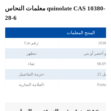
معلمات النحاس quinolate CAS 10380-
28-6
المنتج المعلمات
10380-2
Cas رقم:
أو أخضر أو بني
مظهر:
يقة
نقاء:
م/طبل
حزمة التفاصيل:
Fortuna
العلامة التجارية: