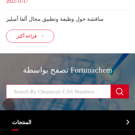
2022-11-17
مناقشة حول وظيفة وتطبيق مجال ألفا أميليز
قراءة أكثر

تصفح بواسطة Fortunachem


المنتجات