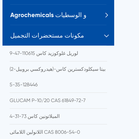
Agrochemicals و الوسطيات

مكونات مستحضرات التجميل

لوريل غلوكوزيد كاس 110615-47-9
(2-هيدروكسي بروبيل)-بيتا سيكلودكسترين كاس
128446-35-5
GLUCAM P-10/20 CAS 61849-72-7
الميلاتونين كاس 73-31-4
اللانولين اللامائى CAS 8006-54-0