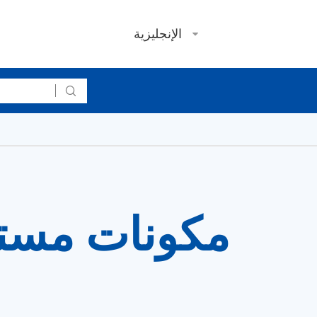
الإنجليزية

مكونات مستح