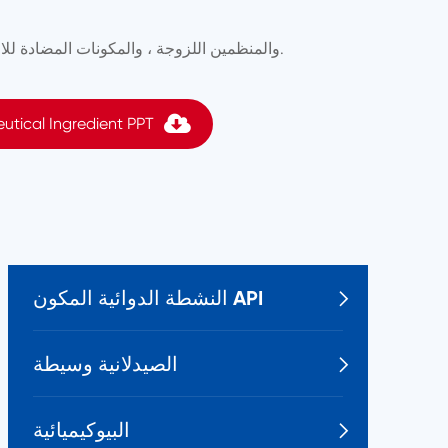
المكونات المشتركة هي المرطبات ، والمواد الحافظة ، والمنظمين ph ، والمنظمين اللزوجة ، والمكونات المضادة للالتهابات ، ومستخلصات ، والنكهات وهلم جرا.
utical Ingredient PPT
النشطة الدوائية المكون API

الصيدلانية وسيطة

البيوكيميائية
