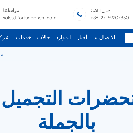
CALL_US
مراسلتنا

sales@fortunachem.com
+86-27-59207850
الاتصال بنا
أخبار
الموارد
حالات
خدمات
شرك
مك
ضرات التجميل ال
بالجملة