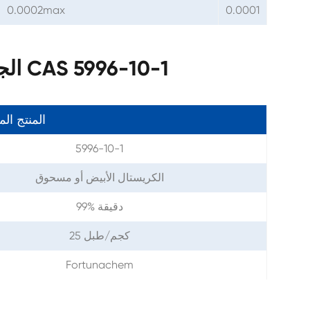
0.0002max
0.0001
معلمات D-الجلوكوز مونوهيدرات CAS 5996-10-1
المنتج ال
5996-10-1
الكريستال الأبيض أو مسحوق
99% دقيقة
25 كجم/طبل
Fortunachem