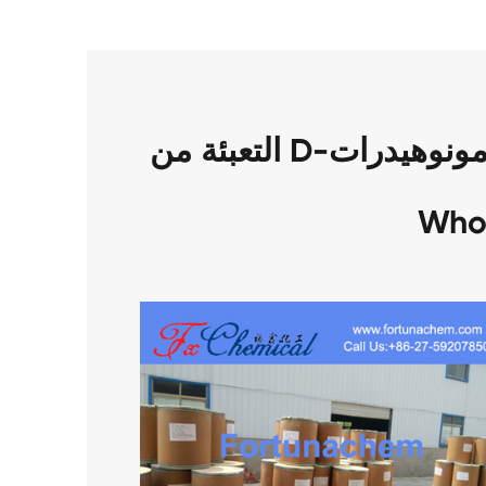
التعبئة من D-الجلوكوز مونوهيدرات CAS 5996-10-1
Who