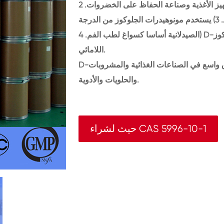
الجلوكوز الغذاء الصف أساسا في صناعة تجهيز الأغذية وصناعة الحفاظ على الخضروات. 2) D-الجلوكوز
مونوهيدرات يمكن أن تكون مهدرجة لإنتاج السوربيتول. 3) يستخدم مونوهيدرات الجلوكوز من الدرجة
الصيدلانية أساسا كسواغ لطب الفم. 4) D-الجلوكوز مونوهيدرات لا تزال تتم معالجتها لإنتاج الجلوكوز
اللامائي.
D-الجلوكوز مونوهيدرات هو التحلية التي تستخدم على نطاق واسع في الصناعات الغذائية والمشروبات
والحلويات والأدوية.
حيث لشراء CAS 5996-10-1