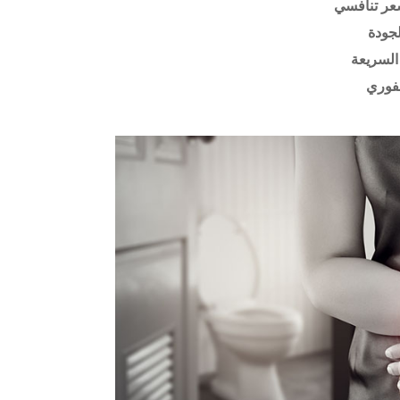
عر تنافسي
لجودة
السريعة
فوري