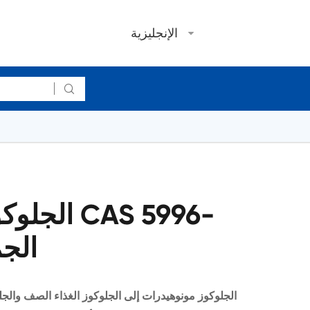
الإنجليزية

10-1 