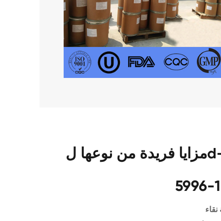
مزايا فريدة من نوعها لd-الجلوكوز مونوهيدرات CAS
5996-1
نقاء