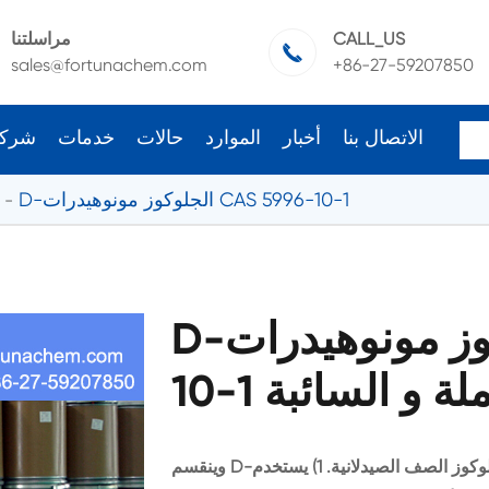
CALL_US
مراسلتنا

sales@fortunachem.com
+86-27-59207850
الاتصال بنا
أخبار
الموارد
حالات
خدمات
شرك
D-الجلوكوز مونوهيدرات CAS 5996-10-1
D-الجلوكوز مونوهيدرات CAS 5996-
الجملة و السائبة
وينقسم D-الجلوكوز مونوهيدرات إلى الجلوكوز الغذاء الصف والجلوكوز الصف الصيدلانية. 1) يستخدم