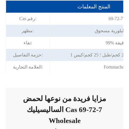
المنتج المعلمات
69-72-7
Cas رقم:
ء البلورية مسحوق
مظهر:
99% دقيقة
نقاء:
كيس
حزمة التفاصيل:
Fortunachem
العلامة التجارية:
مزايا فريدة من نوعها لحمض
الساليسيليك Cas 69-72-7
Wholesale