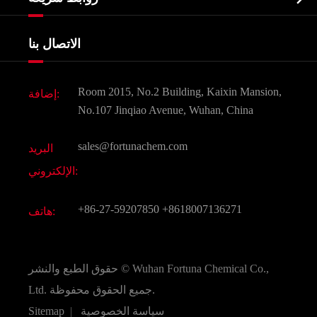
شهادات و مصنع تظهر
Agrochemicals و الوسطيات
خدمات
شركة التاريخ
الاتصال بنا
مكونات مستحضرات التجميل
أخبار
الغذاء و أعلاف
وثيقة تحميل
Room 2015, No.2 Building, Kaixin Mansion,
إضافة:
النكهات و عطور
التعليمات
No.107 Jinqiao Avenue, Wuhan, China
المواد الكيميائية الأخرى الجميلة
فيديو
sales@fortunachem.com
البريد
الكيميائية CAS
الإلكتروني:
جميع المواد الكيميائية غرامة
+86-27-59207850
+8618007136271
هاتف:
Wuhan Fortuna Chemical Co.,
حقوق الطبع والنشر ©
جميع الحقوق محفوظة.
Ltd.
سياسة الخصوصية
|
Sitemap