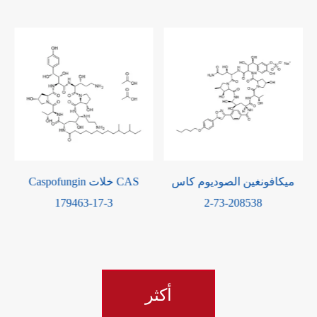
ميكافونغين الصوديوم كاس
Bepotastine Besilate CA
208538-73-2
190786-44-8
أكثر