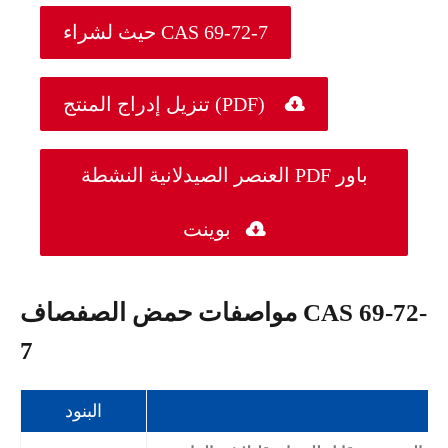
حيث لشراء CAS 69-72-7

تنزيل إدراج المنتج (PDF)
العنصر الصيدلانية النشطة PDF باور

بوينت
مواصفات حمض الصفصاف CAS 69-72-
7
البنود