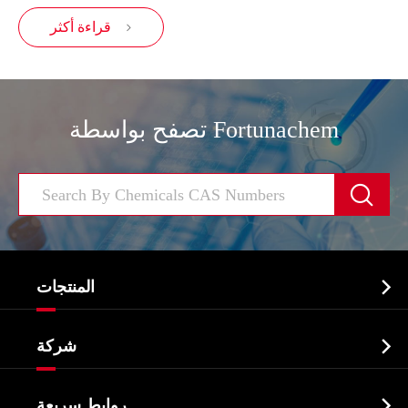
قراءة أكثر

تصفح بواسطة Fortunachem


المنتجات
النشطة الدوائية المكون API

شركة
الصيدلانية وسيطة
نبذة عن الشركة
البيوكيميائية

روابط سريعة