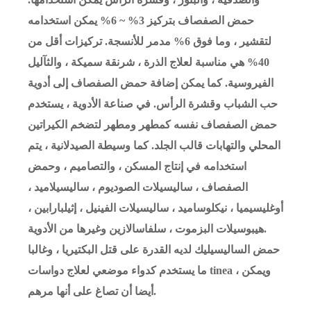
حمض الصفصاف بتركيز 3% ~ 6% يمكن استخدامه
لتقشير ، وما فوق 6% مدمر للأنسجة. تركيزات أقل من
40% هي مناسبة لعلاج الذرة ، شرنقة سميكة ، والثآليل
الفيروسية. كما يمكن إضافة حمض الصفصاف إلى أدوية
حب الشباب وقشرة الرأس. في صناعة الأدوية ، يستخدم
حمض الصفصاف نفسه كمطهر ومطهر لتضخم الكيراتين
المحلي والتهابات قالب الجلد. كما وسيطة الصيدلانية ، يتم
استخدامه في إنتاج المسكن ، والتصاميم ، وحمض
الصفصاف ، ساليسيلات الصوديوم ، ساليسيلاميد ،
أوغليسيميا ، نيكلوساميد ، ساليسيلات الفينيل ، إثيلبارابين ،
هيبوسيلات البزموت ، سلفاسالازين وغيرها من الأدوية.
حمض الساليسيليك لديه القدرة على قتل البكتيريا ، وغالبا
ما يستخدم كدواء موضعي لعلاج دواسات tinea ، ويمكن
أيضا أن تصاغ على أنها مرهم.