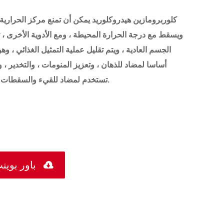
كلوربرومازين هيدروكلوريد يمكن أن تمنع مركز الحرارية
ويسقط مع درجة الحرارة المحيطة ، ومع الأدوية الأخرى 
الجسم العادية ، ويتم تقليل عملية التمثيل الغذائي ،
أساسا لمضاد للذهان ، وتعزيز المنومات ، والتخدير ،
تستخدم لمضاد للقيء والسقطات المستعصية والتسبب في السبات الاصطناعي.

العنصر الصيدلانية النشطة PDF باور 