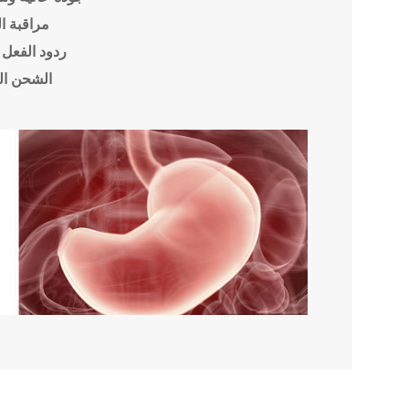
مراقبة ا
ردود الفعل 
الشحن ال