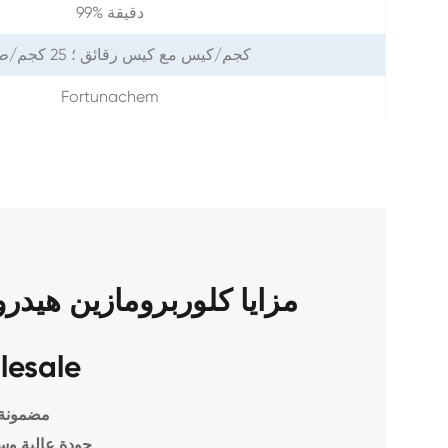
99% دقيقة
1 كجم/كيس مع كيس رقائق ؛ 25 كجم/طبل
Fortunachem
lesale
مضمونة 
جودة عالية وس