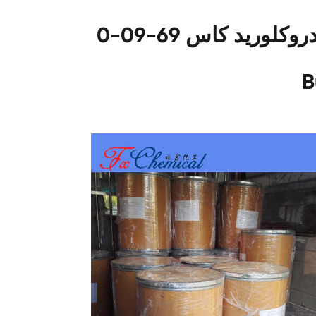
التعبئة من كلوربرومازين هيدروكلوريد كاس 69-09-0
B