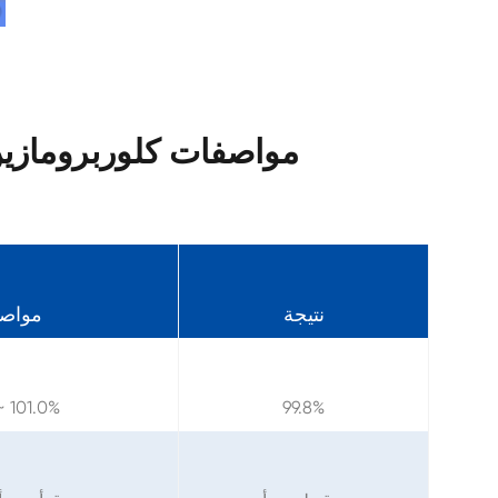
مواصفات كلوربرومازين هي
نتيجة
مواص
~ 101.0%
99.8%