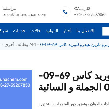
CALL_US
مراسلتنا

sales@fortunachem.com
+86-27-59207850
الاتصال بنا
أخبار
الموارد
حالات
خدمات
شرك
رومازين هيدروكلوريد كاس 69-09-0
وظائف أخرى API
ا
كلوربرومازين هيدروكلوريد كاس 69-09-
لجملة و السائبة
ت الذهان ، وتعزيز دور المنومات ، التخدير ،