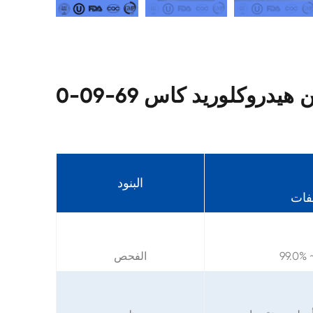
دروكلوريد كاس 69-09-0
البنود
فات
99.0% 
الفحص