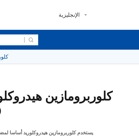
الإنجليزية

كلورب
0 ا
يستخدم كلوربرومازين هيدروكلوريد أساسا لمضادا