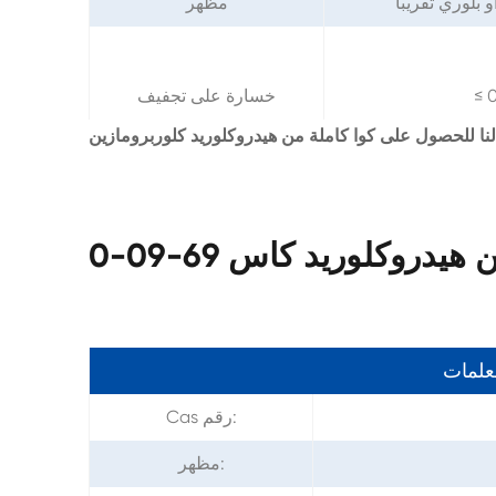
بلوري تقريبا
مظهر
≤ 
خسارة على تجفيف
دروكلوريد كاس 69-09-0
معلمات
Cas رقم:
مظهر: