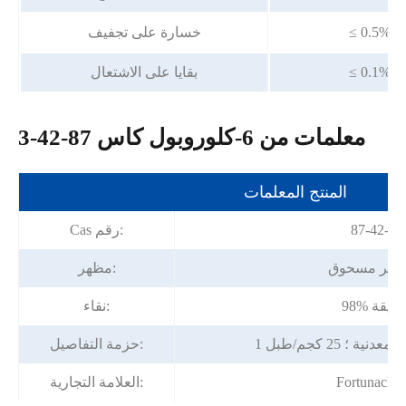
≤ 0.5%
خسارة على تجفيف
≤ 0.1%
بقايا على الاشتعال
معلمات من 6-كلوروبول كاس 87-42-3
المنتج المعلمات
87-42-3
Cas رقم:
أصفر مسحوق
مظهر:
98% دقيقة
نقاء:
ية ؛ 25 كجم/طبل
حزمة التفاصيل:
Fortunache
العلامة التجارية: