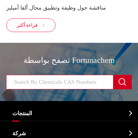
مناقشة حول وظيفة وتطبيق مجال ألفا أميليز
قراءة أكثر

تصفح بواسطة Fortunachem


المنتجات
النشطة الدوائية المكون API

شركة