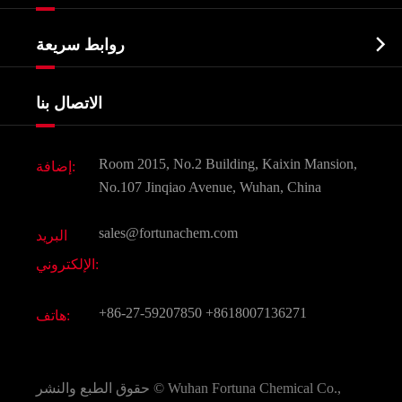
الصيدلانية وسيطة
نبذة عن الشركة
البيوكيميائية

روابط سريعة
شهادات و مصنع تظهر
Agrochemicals و الوسطيات
خدمات
شركة التاريخ
الاتصال بنا
مكونات مستحضرات التجميل
أخبار
الغذاء و أعلاف
وثيقة تحميل
Room 2015, No.2 Building, Kaixin Mansion,
إضافة:
النكهات و عطور
التعليمات
No.107 Jinqiao Avenue, Wuhan, China
المواد الكيميائية الأخرى الجميلة
فيديو
sales@fortunachem.com
البريد
الكيميائية CAS
الإلكتروني:
جميع المواد الكيميائية غرامة
+86-27-59207850
+8618007136271
هاتف:
Wuhan Fortuna Chemical Co.,
حقوق الطبع والنشر ©