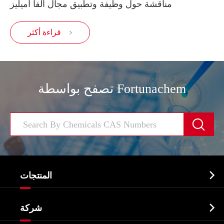
مناقشة حول وظيفة وتطبيق مجال ألفا أميليز
قراءة أكثر

تصفح بواسطة Fortunachem


المنتجات
النشطة الدوائية المكون API

شركة
الصيدلانية وسيطة