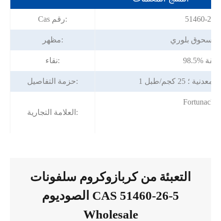
51460-26-
Cas رقم:
 مسحوق بلوري
مظهر:
98. دقيقة
نقاء:
ية ؛ 25 كجم/طبل
حزمة التفاصيل:
Fortunache
العلامة التجارية:
التعبئة من كربازوكروم سلفونات
الصوديوم CAS 51460-26-5
Wholesale