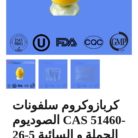
كربازوكروم سلفونات
الصوديوم CAS 51460-
26-5 الجملة و السائبة