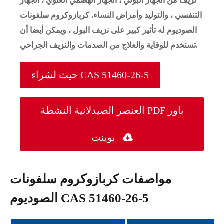
نزيف من الجهاز البولي ، الجهاز الهضمي العلوي ، الجهاز
التنفسي ، والتوليد وأمراض النساء. كربازوكروم سلفونات
الصوديوم له تأثير كبير على نزيف البول ، ويمكن أيضا أن
تستخدم للوقاية والعلاج من الصدمات والنزيف الجراحي.
حيث لشراء CAS 51460-26-5
العنصر الصيدلانية النشطة PDF باور

بوينت
مواصفات كربازوكروم سلفونات
الصوديوم CAS 51460-26-5