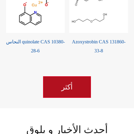
Azoxystrobin CAS 131860-
Imazalil CAS 35554-44-0
33-8
أكثر
أحدث الأخبار و بلوق