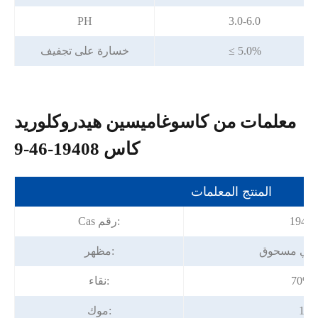
PH
3.0-6.0
≤ 5.0%
خسارة على تجفيف
معلمات من كاسوغاميسين هيدروكلوريد
كاس 19408-46-9
المنتج المعلمات
19408
Cas رقم:
البني مسحوق
مظهر:
ة
نقاء:
م
موك: