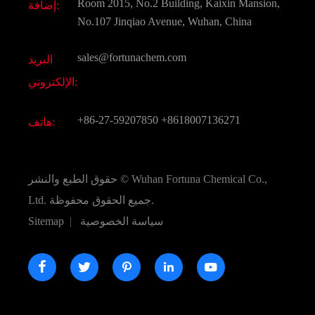
Room 2015, No.2 Building, Kaixin Mansion,
إضافة:
النكهات و عطور
التعليمات
No.107 Jinqiao Avenue, Wuhan, China
المواد الكيميائية الأخرى الجميلة
فيديو
sales@fortunachem.com
البريد
الكيميائية CAS
الإلكتروني:
جميع المواد الكيميائية غرامة
+86-27-59207850
+8618007136271
هاتف:
Wuhan Fortuna Chemical Co.,
حقوق الطبع والنشر ©
جميع الحقوق محفوظة.
Ltd.
سياسة الخصوصية
|
Sitemap




