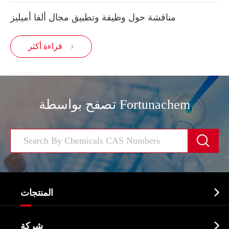
مناقشة حول وظيفة وتطبيق مجال ألفا أميليز
قراءة أكثر

تصفح بواسطة Fortunachem


المنتجات
النشطة الدوائية المكون API

شركة