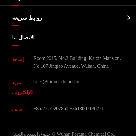
الصيدلانية وسيطة
نبذة عن الشركة
البيوكيميائية

روابط سريعة
شهادات و مصنع تظهر
Agrochemicals و الوسطيات
خدمات
شركة التاريخ
الاتصال بنا
مكونات مستحضرات التجميل
أخبار
الغذاء و أعلاف
وثيقة تحميل
Room 2015, No.2 Building, Kaixin Mansion,
إضافة:
النكهات و عطور
التعليمات
No.107 Jinqiao Avenue, Wuhan, China
المواد الكيميائية الأخرى الجميلة
فيديو
sales@fortunachem.com
البريد
الكيميائية CAS
الإلكتروني:
جميع المواد الكيميائية غرامة
+86-27-59207850
+8618007136271
هاتف:
Wuhan Fortuna Chemical Co.,
حقوق الطبع والنشر ©