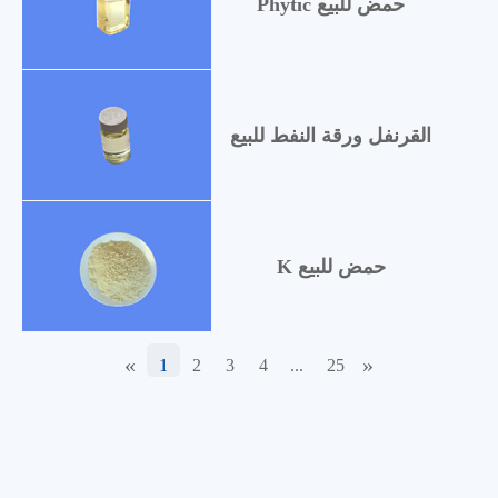
Phytic حمض للبيع
القرنفل ورقة النفط للبيع
K حمض للبيع
«
»
1
2
3
4
...
25