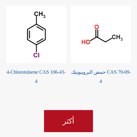
حمض البروبيونيك CAS 79-09-
-
3-Pyridinecarboxaldehyde
4
CAS 500-22-1
أكثر