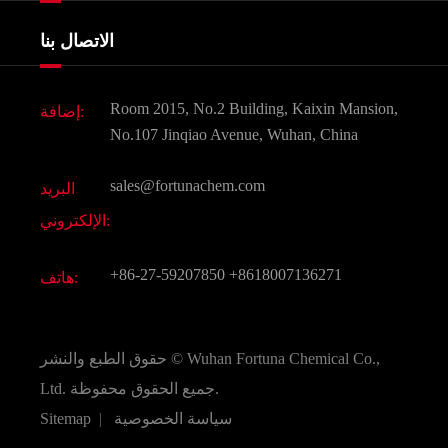
Agrochemicals و الوسطيات
خدمات
شركة التاريخ
الاتصال بنا
مكونات مستحضرات التجميل
أخبار
الغذاء و أعلاف
وثيقة تحميل
Room 2015, No.2 Building, Kaixin Mansion,
إضافة:
النكهات و عطور
التعليمات
No.107 Jinqiao Avenue, Wuhan, China
المواد الكيميائية الأخرى الجميلة
فيديو
sales@fortunachem.com
البريد
الكيميائية CAS
الإلكتروني:
جميع المواد الكيميائية غرامة
+86-27-59207850
+8618007136271
هاتف:
Wuhan Fortuna Chemical Co.,
حقوق الطبع والنشر ©
جميع الحقوق محفوظة.
Ltd.
سياسة الخصوصية
|
Sitemap