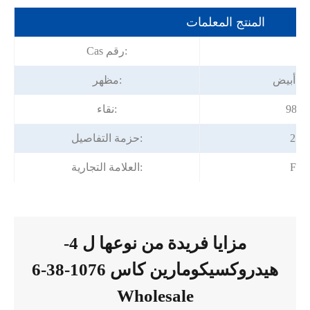
المنتج المعلمات
10
Cas رقم:
ي أبيض
مظهر:
98.0
نقاء:
ل
حزمة التفاصيل:
For
العلامة التجارية:
مزايا فريدة من نوعها ل 4-
هيدروكسيكومارين كاس 1076-38-6
Wholesale