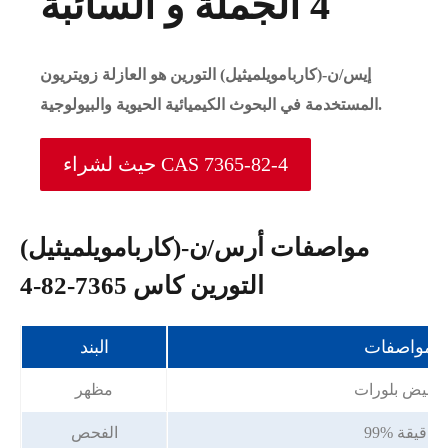
4 الجملة و السائبة
إيس/ن-(كاربامويلميثيل) التورين هو العازلة زويتريون
المستخدمة في البحوث الكيميائية الحيوية والبيولوجية.
حيث لشراء CAS 7365-82-4
مواصفات أرس/ن-(كاربامويلميثيل)
التورين كاس 7365-82-4
مواصفات
البند
الأبيض بلورات
مظهر
99% دقيقة
الفحص