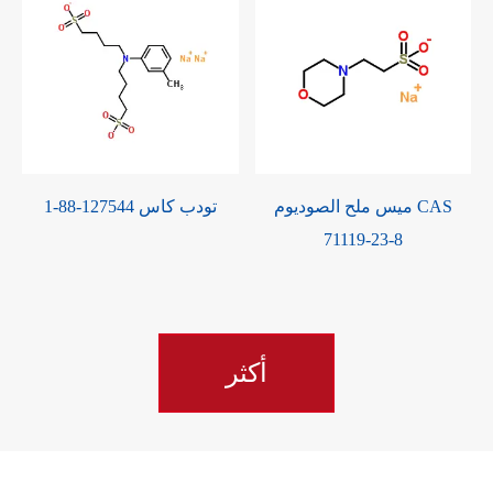
ميس ملح الصوديوم CAS
تودب كاس 127544-88-1
ه
71119-23-8
أكثر