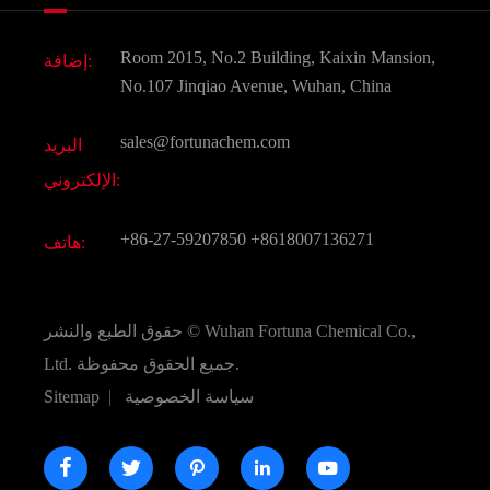
أخبار
الغذاء و أعلاف
وثيقة تحميل
Room 2015, No.2 Building, Kaixin Mansion,
إضافة:
النكهات و عطور
التعليمات
No.107 Jinqiao Avenue, Wuhan, China
المواد الكيميائية الأخرى الجميلة
فيديو
sales@fortunachem.com
البريد
الكيميائية CAS
الإلكتروني:
جميع المواد الكيميائية غرامة
+86-27-59207850
+8618007136271
هاتف:
Wuhan Fortuna Chemical Co.,
حقوق الطبع والنشر ©
جميع الحقوق محفوظة.
Ltd.
سياسة الخصوصية
|
Sitemap




