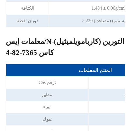
الكثافة
وية (ديسمبر) (مضاءة.)
ذوبان نقطة
معلمات إيس/N-(كاربامويلميثيل) التورين
كاس 7365-82-4
المنتج المعلمات
7
Cas رقم:
رات
مظهر:
نقاء:
موك: