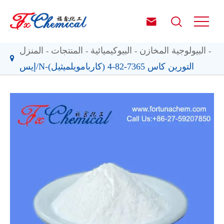


البيولوجية المخازن
البيوكيميائية
المنتجات
المنزل
إيس/N-(كاربامويلميثيل) التورين كاس 7365-82-4