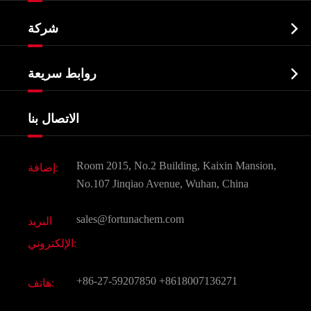
النشطة الدوائية المكون API

شركة
الصيدلانية وسيطة
نبذة عن الشركة
البيوكيميائية

روابط سريعة
شهادات و مصنع تظهر
Agrochemicals و الوسطيات
خدمات
شركة التاريخ
الاتصال بنا
مكونات مستحضرات التجميل
أخبار
الغذاء و أعلاف
وثيقة تحميل
Room 2015, No.2 Building, Kaixin Mansion,
إضافة:
النكهات و عطور
التعليمات
No.107 Jinqiao Avenue, Wuhan, China
المواد الكيميائية الأخرى الجميلة
فيديو
sales@fortunachem.com
البريد
الكيميائية CAS
الإلكتروني:
جميع المواد الكيميائية غرامة
+86-27-59207850
+8618007136271
هاتف: