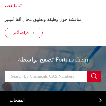
2022-11-17
مناقشة حول وظيفة وتطبيق مجال ألفا أميليز
قراءة أكثر

تصفح بواسطة Fortunachem


المنتجات