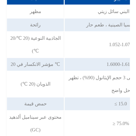
فر البني سائل زيتي
مظهر
 كاسيا الصينية ، طعم حار
رائحة
الجاذبية النوعية (20 ℃/20
1.052-1.070
℃)
1.6000-1.6140
مؤشر الانكسار في 20 ℃
إضافة 1 حجم العينة إلى 3 حجم الإيثانول (90%) ، تظهر
الذوبان (20 ℃)
حل واضح
≤ 15.0
حمض قيمة
محتوى عبر سيناميل ألدهيد
≥ 75.0%
(GC)