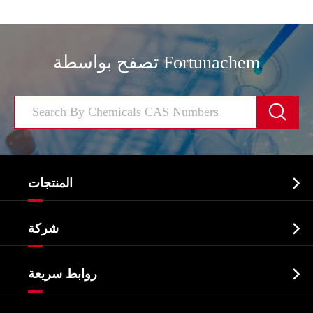
تصفح بواسطة Fortunachem


المنتجات
النشطة الدوائية المكون API

شركة
الصيدلانية وسيطة
نبذة عن الشركة
البيوكيميائية

روابط سريعة
شهادات و مصنع تظهر
Agrochemicals و الوسطيات
خدمات
شركة التاريخ