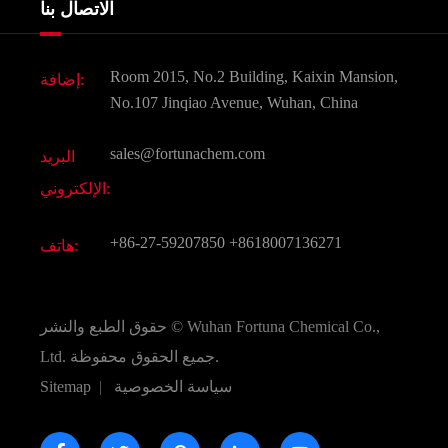
الاتصال بنا
مكونات مستحضرات التجميل
أخبار
الغذاء و أعلاف
وثيقة تحميل
Room 2015, No.2 Building, Kaixin Mansion,
إضافة:
النكهات و عطور
التعليمات
No.107 Jinqiao Avenue, Wuhan, China
المواد الكيميائية الأخرى الجميلة
فيديو
sales@fortunachem.com
البريد
الكيميائية CAS
الإلكتروني:
جميع المواد الكيميائية غرامة
+86-27-59207850
+8618007136271
هاتف:
Wuhan Fortuna Chemical Co.,
حقوق الطبع والنشر ©
جميع الحقوق محفوظة.
Ltd.
سياسة الخصوصية
|
Sitemap