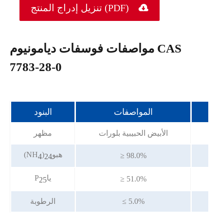

تنزيل إدراج المنتج (PDF)
مواصفات فوسفات ديامونيوم CAS
7783-28-0
المواصفات
البنود
ت
الأبيض الحبيبية بلورات
مظهر
هبو
)
(NH
≥ 98.0%
4
2
4
يا
P
≥ 51.0%
2
5
≤ 5.0%
الرطوبة