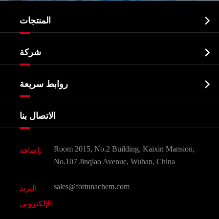

المنتجات
النشطة الدوائية المكون API

شركة
الصيدلانية وسيطة
نبذة عن الشركة
البيوكيميائية

روابط سريعة
شهادات و مصنع تظهر
Agrochemicals و الوسطيات
خدمات
شركة التاريخ
الاتصال بنا
مكونات مستحضرات التجميل
أخبار
الغذاء و أعلاف
وثيقة تحميل
Room 2015, No.2 Building, Kaixin Mansion,
إضافة:
النكهات و عطور
التعليمات
No.107 Jinqiao Avenue, Wuhan, China
المواد الكيميائية الأخرى الجميلة
فيديو
sales@fortunachem.com
البريد
الكيميائية CAS
الإلكتروني:
جميع المواد الكيميائية غرامة