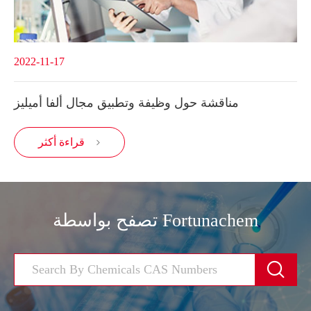
2022-11-17
مناقشة حول وظيفة وتطبيق مجال ألفا أميليز
قراءة أكثر

تصفح بواسطة Fortunachem
