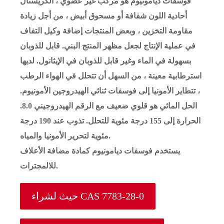
فوسفات ديامونيوم هو مركب غير عضوي ، الكريستال
أحادية اللون شفافة أو مسحوق أبيض ، من أجل زيادة
مقاومة التخزين ، وبعض المنتجات إضافة وكيل التفاف
في عملية الإنتاج لجعل مظهر المنتج البني. قابل للذوبان
بسهولة في الماء وغير قابل للذوبان في الإيثانول. لديها
استرطابية معينة ، من السهل أن تتحلل في الهواء الرطب
، تتطاير الأمونيا إلى فوسفات ثنائي الهيدروجين الأمونيوم.
الحل المائي هو قلوي ضعيف مع الرقم الهيدروجيني 8.0.
الحرارة إلى 155 درجة مئوية للتحلل. تذوب عند 190 درجة
مئوية لتحرير الأمونيا والمياه.
يستخدم فوسفات ديامونيوم كمادة مضافة الأعلاف
للالمجترات.
حيث لشراء CAS 7783-28-0