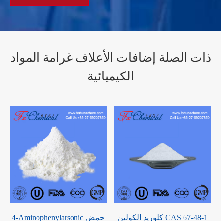
ذات الصلة إضافات الأعلاف غرامة المواد
الكيميائية
ك
كلوريد الكولين CAS 67-48-1
4-Aminophenylarsonic حمض