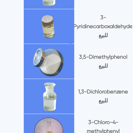
3-
Pyridinecarboxaldehyde
للبيع
3,5-Dimethylphenol
للبيع
1,3-Dichlorobenzene
للبيع
3-Chloro-4-
methylphenyl