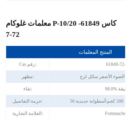
معلمات غلوكام P-10/20 كاس 61849-
72-7
المنتج المعلمات
61849-72-7
Cas رقم:
لى الضوء الأصفر سائل لزج
مظهر:
98.0% دقيقة
نقاء:
ة حديدية
حزمة التفاصيل:
Fortunachem
العلامة التجارية: