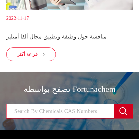
2022-11-17
مناقشة حول وظيفة وتطبيق مجال ألفا أميليز
قراءة أكثر

تصفح بواسطة Fortunachem
