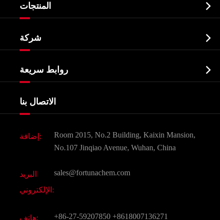

المنتجات
النشطة الدوائية المكون API

شركة
الصيدلانية وسيطة
نبذة عن الشركة
البيوكيميائية

روابط سريعة
شهادات و مصنع تظهر
Agrochemicals و الوسطيات
خدمات
شركة التاريخ
الاتصال بنا
مكونات مستحضرات التجميل
أخبار
الغذاء و أعلاف
وثيقة تحميل
Room 2015, No.2 Building, Kaixin Mansion,
إضافة:
النكهات و عطور
التعليمات
No.107 Jinqiao Avenue, Wuhan, China
المواد الكيميائية الأخرى الجميلة
فيديو
sales@fortunachem.com
البريد
الكيميائية CAS
الإلكتروني:
جميع المواد الكيميائية غرامة
+86-27-59207850
+8618007136271
هاتف: