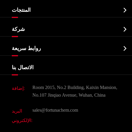

المنتجات
النشطة الدوائية المكون API

شركة
الصيدلانية وسيطة
نبذة عن الشركة
البيوكيميائية

روابط سريعة
شهادات و مصنع تظهر
Agrochemicals و الوسطيات
خدمات
شركة التاريخ
الاتصال بنا
مكونات مستحضرات التجميل
أخبار
الغذاء و أعلاف
وثيقة تحميل
Room 2015, No.2 Building, Kaixin Mansion,
إضافة:
النكهات و عطور
التعليمات
No.107 Jinqiao Avenue, Wuhan, China
المواد الكيميائية الأخرى الجميلة
فيديو
sales@fortunachem.com
البريد
الكيميائية CAS
الإلكتروني:
جميع المواد الكيميائية غرامة