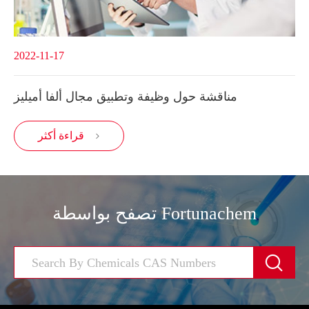
2022-11-17
مناقشة حول وظيفة وتطبيق مجال ألفا أميليز
قراءة أكثر

تصفح بواسطة Fortunachem
