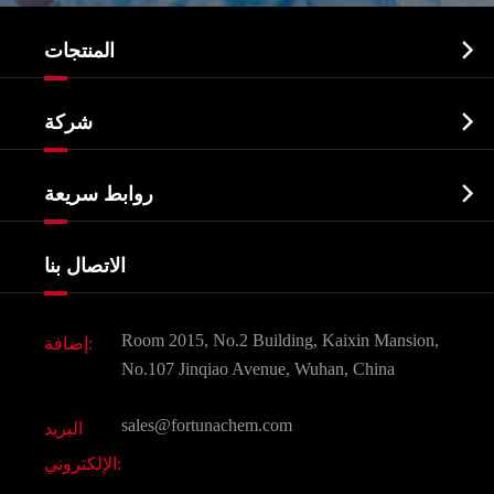

المنتجات
النشطة الدوائية المكون API

شركة
الصيدلانية وسيطة
نبذة عن الشركة
البيوكيميائية

روابط سريعة
شهادات و مصنع تظهر
Agrochemicals و الوسطيات
خدمات
شركة التاريخ
الاتصال بنا
مكونات مستحضرات التجميل
أخبار
الغذاء و أعلاف
وثيقة تحميل
Room 2015, No.2 Building, Kaixin Mansion,
إضافة:
النكهات و عطور
التعليمات
No.107 Jinqiao Avenue, Wuhan, China
المواد الكيميائية الأخرى الجميلة
فيديو
sales@fortunachem.com
البريد
الكيميائية CAS
الإلكتروني:
جميع المواد الكيميائية غرامة