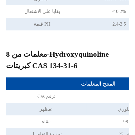
≤ 0.2%
بقايا على الاشتعال
2.4-3.5
قيمة PH
معلمات من 8-Hydroxyquinoline
كبريتات CAS 134-31-6
المنتج المعلمات
13
Cas رقم:
 بلوري
مظهر:
98.0%
نقاء:
ألياف
حزمة التفاصيل: