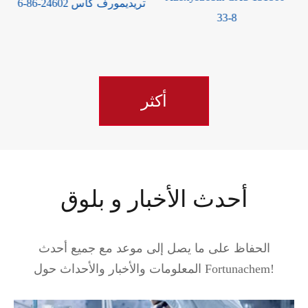
 8018-01-7
تريديمورف كاس 24602-
33-8
أكثر
أحدث الأخبار و بلوق
الحفاظ على ما يصل إلى موعد مع جميع أحدث
المعلومات والأخبار والأحداث حول Fortunachem!