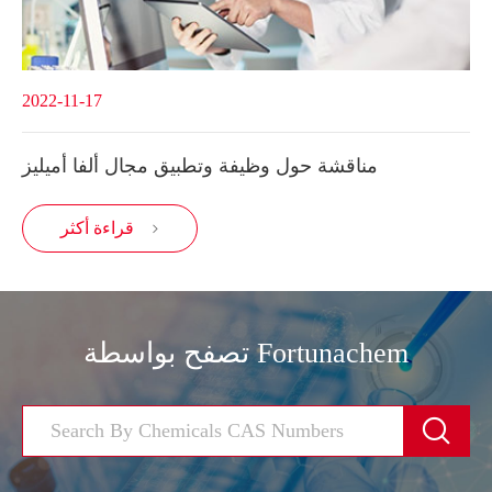
2022-11-17
مناقشة حول وظيفة وتطبيق مجال ألفا أميليز
قراءة أكثر

تصفح بواسطة Fortunachem
