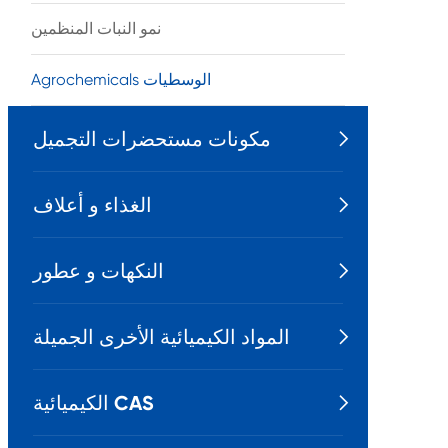
نمو النبات المنظمين
Agrochemicals الوسطيات
مكونات مستحضرات التجميل

الغذاء و أعلاف

النكهات و عطور

المواد الكيميائية الأخرى الجميلة

الكيميائية CAS
