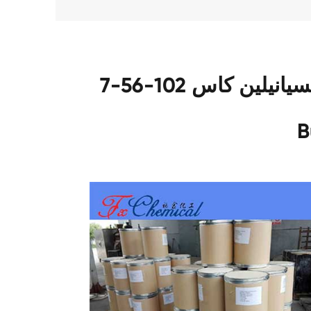
حزمة من لدينا 2,5-ديميثوكسيانيلين كاس 102-56-7
B