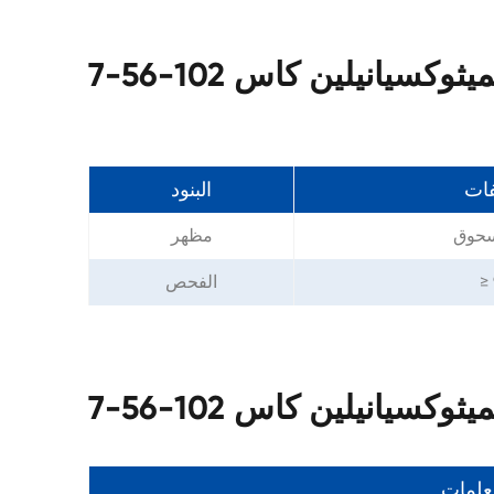
فات
البنود
سحوق
مظهر
≥
الفحص
معلمات