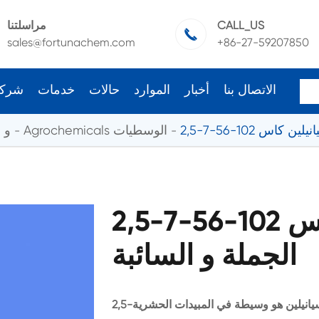
CALL_US
مراسلتنا

sales@fortunachem.com
+86-27-59207850
الاتصال بنا
أخبار
الموارد
حالات
خدمات
شرك
نيلين كاس 102-56-7
Agrochemicals الوسطيات
cals
2,5-ديميثوكسيانيلين كاس 102-56-7
الجملة و السائبة