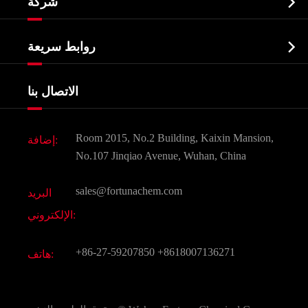

شركة
الصيدلانية وسيطة
نبذة عن الشركة
البيوكيميائية

روابط سريعة
شهادات و مصنع تظهر
Agrochemicals و الوسطيات
خدمات
شركة التاريخ
الاتصال بنا
مكونات مستحضرات التجميل
أخبار
الغذاء و أعلاف
وثيقة تحميل
Room 2015, No.2 Building, Kaixin Mansion,
إضافة:
النكهات و عطور
التعليمات
No.107 Jinqiao Avenue, Wuhan, China
المواد الكيميائية الأخرى الجميلة
فيديو
sales@fortunachem.com
البريد
الكيميائية CAS
الإلكتروني:
جميع المواد الكيميائية غرامة
+86-27-59207850
+8618007136271
هاتف: