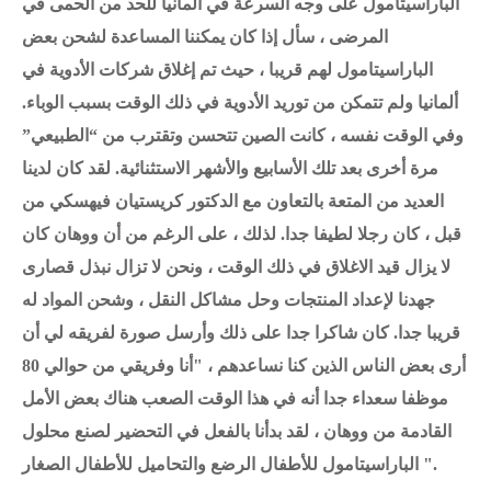
الباراسيتامول على وجه السرعة في ألمانيا للحد من الحمى في
المرضى ، سأل إذا كان يمكننا المساعدة لشحن بعض
الباراسيتامول لهم قريبا ، حيث تم إغلاق شركات الأدوية في
ألمانيا ولم تتمكن من توريد الأدوية في ذلك الوقت بسبب الوباء.
وفي الوقت نفسه ، كانت الصين تتحسن وتقترب من “الطبيعي”
مرة أخرى بعد تلك الأسابيع والأشهر الاستثنائية. لقد كان لدينا
العديد من المتعة بالتعاون مع الدكتور كريستيان فيهسكي من
قبل ، كان رجلا لطيفا جدا. لذلك ، على الرغم من أن ووهان كان
لا يزال قيد الاغلاق في ذلك الوقت ، ونحن لا تزال نبذل قصارى
جهدنا لإعداد المنتجات وحل مشاكل النقل ، وشحن المواد له
قريبا جدا. كان شاكرا جدا على ذلك وأرسل صورة لفريقه لي أن
أرى بعض الناس الذين كنا نساعدهم ، "أنا وفريقي من حوالي 80
موظفا سعداء جدا أنه في هذا الوقت الصعب هناك بعض الأمل
القادمة من ووهان ، لقد بدأنا بالفعل في التحضير لصنع محلول
الباراسيتامول للأطفال الرضع والتحاميل للأطفال الصغار ".