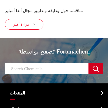
مناقشة حول وظيفة وتطبيق مجال ألفا أميليز
قراءة أكثر

تصفح بواسطة Fortunachem


المنتجات
النشطة الدوائية المكون API