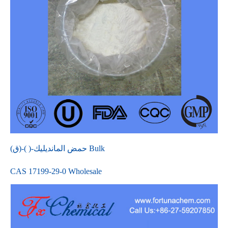
(ق)-( )-حمض المانديليك Bulk
CAS 17199-29-0 Wholesale