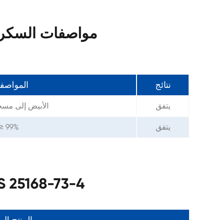
مواصفات السكروز ست
نتائج
المواصف
يتفق
الأبيض إلى مس
يتفق
≥ 99%
معلمات السكروز ستيرات 8-73-4
المنتج ال