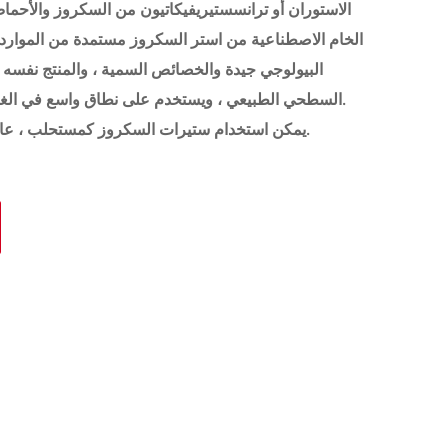
الاستوران أو ترانسستيريفيكاتيون من السكروز والأحماض
الخام الاصطناعية من استر السكروز مستمدة من الموارد الم
البيولوجي جيدة والخصائص السمية ، والمنتج نفسه هو
السطحي الطبيعي ، ويستخدم على نطاق واسع في الغذاء والدواء ومستحضرات التجميل والمنظفات.
يمكن استخدام ستيرات السكروز كمستحلب ، عامل ترطيب ، مشتت ، سولبيليزر ، والمطريات.