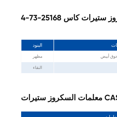
يرات كاس 25168-73-4
ات
البنود
حوق أبيض
مظهر
النقاء
CAS 2516
معلمات