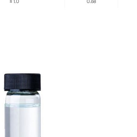
≤ 1.0
0.68