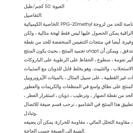
العبوة: 50 كجم/طبل
التفاصيل:
الخاصية الكيميائية: PPG-20methyl الأثير الجلوكوز هو منتج مفيد وضعتها شركتنا. لديها خاصية خاصة للحد من لزوجة
الراقية يمكن الحصول عليها ليس فقط لهجة مثالية ، ولكن
 رغوة وفيرة. أيضا في منتجات التنفيس المنخفضة للحد من نقطة
تجميد المنتج ، بحيث يكون المنتج unapt لتصبح المجمدة في فصل الشتاء ، وليس من السهل أن تتدفق ، ويمكن أن
لاستحلاب ، والتثبيت. وهو يخلط قابل للذوبان مع المذيبات
 المنتج على نطاق واسع في المنظفات والكريمات والعطور
الحد من نقطة انصهار ، وترطيب ، ذوبان ، استقرار العطر ،
تطبيق هذا المنتج في الشامبو ، نرحب قسم صيغة للاتصال
وتبادل.
، مقاومة التحلل المائي ، مقاومة للحرارة. يمكن أن يضيفه
الصيغ إلى الصيغة حسب الحاجة.