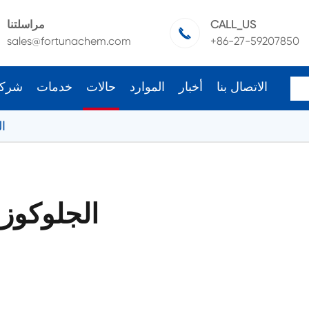
CALL_US
مراسلتنا

sales@fortunachem.com
+86-27-59207850
الاتصال بنا
أخبار
الموارد
حالات
خدمات
شرك
hyl
PPG-20methyl الجلو