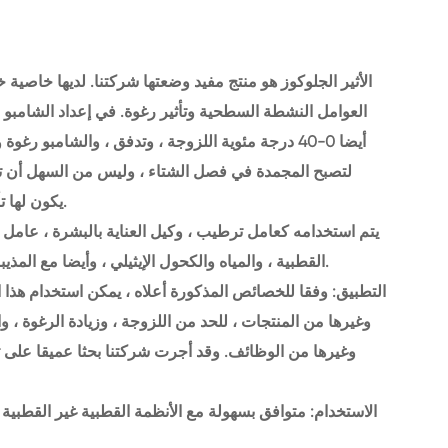
العوامل النشطة السطحية وتأثير رغوة. في إعداد الشامبو 
أيضا 0-40 درجة مئوية اللزوجة ، وتدفق ، والشامبو
يكون لها تأثير نعومة ، سطوع ، الحفاظ على الرطوبة على الباروكات.
يتم استخدامه كعامل ترطيب ، وكيل العناية بالبشرة ، عامل ا
القطبية ، والمياه والكحول الإيثيلي ، وأيضا مع المذيبات غير القطبية ، على سبيل المثال ، بالميتات الآيزوبروبيل.
التطبيق: وفقا للخصائص المذكورة أعلاه ، يمكن استخدام هذا
وغيرها من المنتجات ، للحد من اللزوجة ، وزيادة الرغوة ، و
وغيرها من الوظائف. وقد أجرت شركتنا بحثا عميقا على 
الاستخدام: متوافق بسهولة مع الأنظمة القطبية غير القطبية 