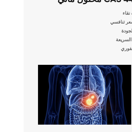
نقاء
عر تنافسي
لجودة
السريعة
فوري