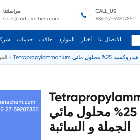
CALL_US
مراسلتنا

sales@fortunachem.com
+86-27-59207850
الاتصال بنا
أخبار
الموارد
حالات
خدمات
شرك
C
المو
Tetraprop هيدروكسيد
25% محلول مائي CAS 4499-86-9
الجملة و السائبة