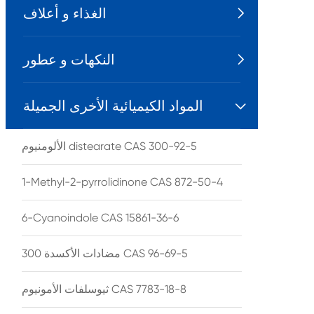
الغذاء و أعلاف

النكهات و عطور

المواد الكيميائية الأخرى الجميلة

الألومنيوم distearate CAS 300-92-5
1-Methyl-2-pyrrolidinone CAS 872-50-4
6-Cyanoindole CAS 15861-36-6
مضادات الأكسدة 300 CAS 96-69-5
ثيوسلفات الأمونيوم CAS 7783-18-8