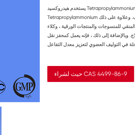
يستخدم هيدروكسيد Tetrapropylammonium كمادة خام كيميائية عضوية. يستخدم هيدروكسيد
Tetrapropylammonium كعامل تبادل الأيونات وسيطة وعامل نشط سطحي ومذيب. وعلاوة على ذلك
المنقي للمنسوجات والمنتجات الورقية ، وكلاء
. وبالإضافة إلى ذلك ، فإنه يعمل كمحفز نقل
حيث لشراء CAS 4499-86-9