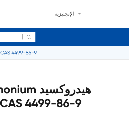
الإنجليزية

Tetrapropylammonium هيدروكسيد 25% محلول مائي AS 4499-86-9
ylammonium