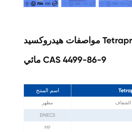
مواصفات هيدروكسيد Tetrapropylammonium 25% محلول
مائي CAS 4499-86-9
اسم المنتج
 الشفاف
مظهر
EINECS
MF