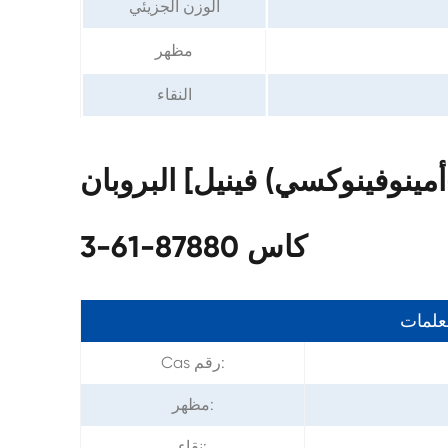
الوزن الجزيئي
مظهر
النقاء
لمات من 2,2 '-مكرر [4-(3-أمينوفينوكسي) فينيل] البروبان
كاس 87880-61-3
معلمات
Cas رقم:
مظهر:
نقاء: