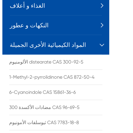
الغذاء و أعلاف

النكهات و عطور

المواد الكيميائية الأخرى الجميلة

الألومنيوم distearate CAS 300-92-5
1-Methyl-2-pyrrolidinone CAS 872-50-4
6-Cyanoindole CAS 15861-36-6
مضادات الأكسدة 300 CAS 96-69-5
ثيوسلفات الأمونيوم CAS 7783-18-8