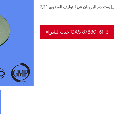
حيث لشراء CAS 87880-61-3