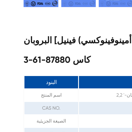
اصفات 2,2 '-مكرر [4-(3-أمينوفينوكسي) فينيل] البروبان
كاس 87880-61-3
البنود
اسم المنتج
CAS NO.
الصيغة الجزيئية