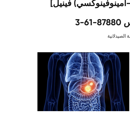
طبيق 2,2 '-مكرر [4-(3-أمينوفينوكسي) فينيل]