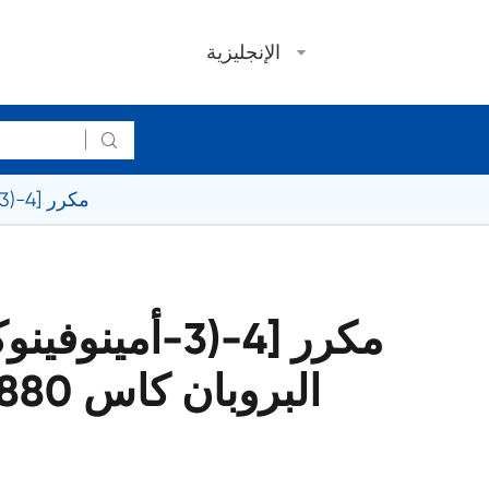
الإنجليزية

2,2 '-مكرر [4-(3-أمينوفينوكسي) فينيل] البروبان كاس 87880-61-3