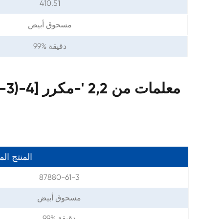
410.51
مسحوق أبيض
99% دقيقة
مع
المنتج ال
87880-61-3
مسحوق أبيض
99% دقيقة