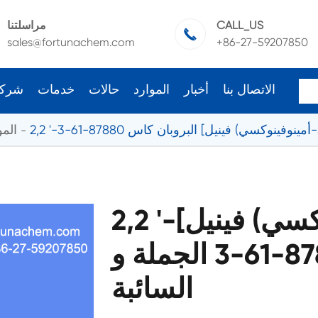
CALL_US
مراسلتنا

sales@fortunachem.com
+86-27-59207850
الاتصال بنا
أخبار
الموارد
حالات
خدمات
شرك
المو
2,2 '-مكرر [4-(3-أمينوفينوكسي) فينيل]
البروبان كاس 87880-61-3 الجملة و
السائبة