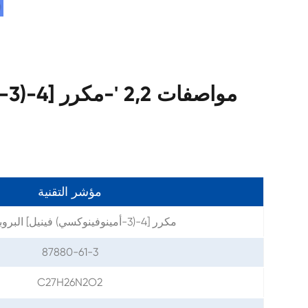
مو
مؤشر التقنية
2,2 '-مكرر [4-(3-أمينوفينوكسي) فينيل] البروبان
87880-61-3
C27H26N2O2