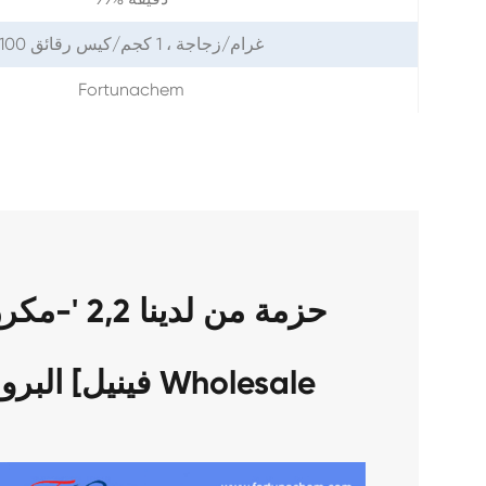
100 غرام/زجاجة ، 1 كجم/كيس رقائق
Fortunachem
فينيل] البروبان كاس 87880-61-3 Wholesale