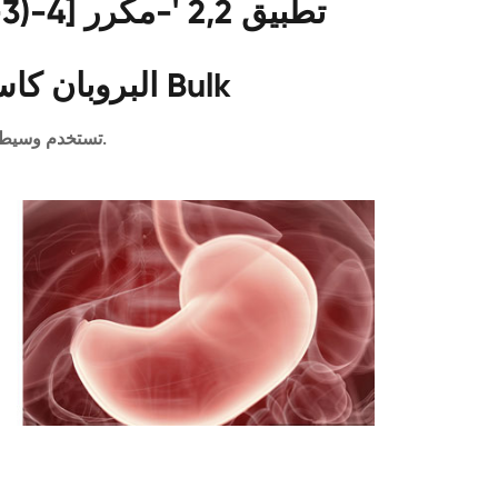
ت
البروبان كاس 87880-61-3 Bulk
تستخدم وسيطة الصيدلانية.