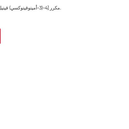
2,2 '-مكرر [4-(3-أمينوفينوكسي) فينيل] يستخدم البروبان في التوليف العضوي.