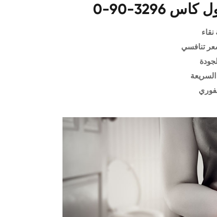
نقاء
عر تنافسي
لجودة
السريعة
فوري