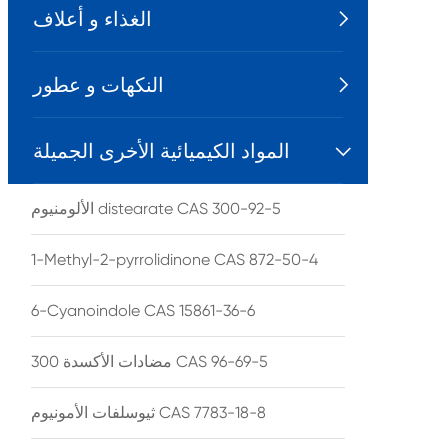
الغذاء و أعلاف

النكهات و عطور

المواد الكيميائية الأخرى الجميلة

الألومنيوم distearate CAS 300-92-5
1-Methyl-2-pyrrolidinone CAS 872-50-4
6-Cyanoindole CAS 15861-36-6
مضادات الأكسدة 300 CAS 96-69-5
ثيوسلفات الأمونيوم CAS 7783-18-8