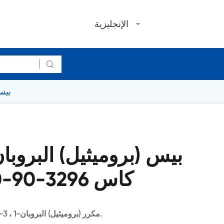
الإنجليزية

2-2-بيس
كاس 3296-90-0 الجملة و السائبة
2-مكرر (بروميثيل) البروبان-1 ، 3-ديول يستخدم كوسيط في التوليف العضوي.