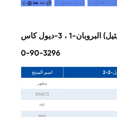
مواصفات 2-2-مكرر (بروميثيل) البروبان-1 ، 3-ديول كاس
3296-90-0
اسم المنتج
مظهر
EINECS
MF
MW