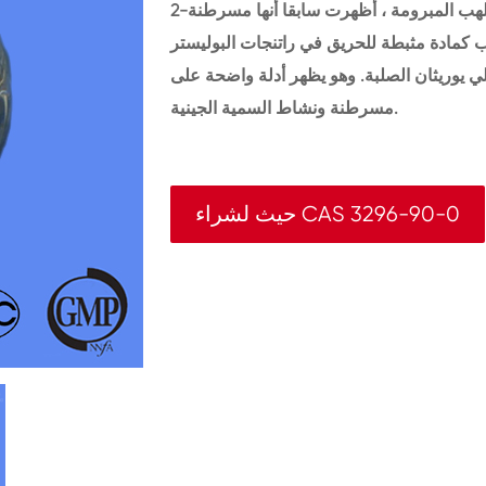
2-مكرر (بروميثيل) البروبان-1 ، 3-ديول هو مثبطات اللهب المبرومة ، أظهرت سابقا أنها مسرطنة
ب كمادة مثبطة للحريق في راتنجات البوليستر
لي يوريثان الصلبة. وهو يظهر أدلة واضحة على
مسرطنة ونشاط السمية الجينية.
حيث لشراء CAS 3296-90-0