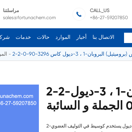
CALL_US
مراسلتنا

sales@fortunachem.com
+86-27-59207850
الاتصال بنا
أخبار
الموارد
حالات
خدمات
شرك
 (بروميثيل) البروبان-1 ، 3-ديول كاس 3296-90-0
المو
2-2-بيس (بروميثيل) البروبان-1 ، 3-ديول