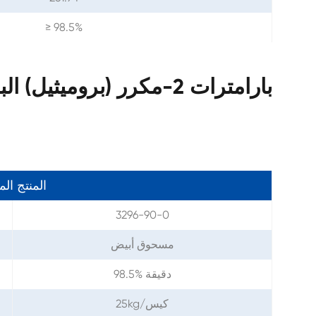
≥ 98.5%
المنتج ال
3296-90-0
مسحوق أبيض
98.5% دقيقة
25kg/كيس