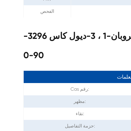
الفحص
بارامترات 2-مكرر (بروميثيل) البروبان-1 ، 3-ديول كاس 3296-
90-0
معلمات
Cas رقم:
مظهر:
نقاء:
حزمة التفاصيل: