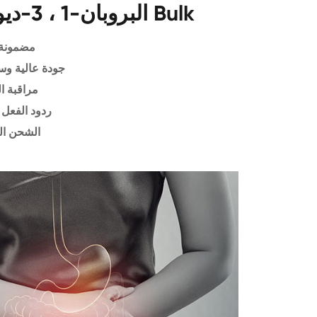
البروبان-1 ، 3-ديول كاس 3296-90-0 Bulk
مضمونة 
جودة عالية وس
مراقبة ا
ردود الفعل 
الشحن ال