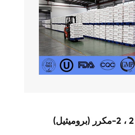
مزايا فريدة من نوعها ل 2 ، 2-مكرر (بروميثيل)