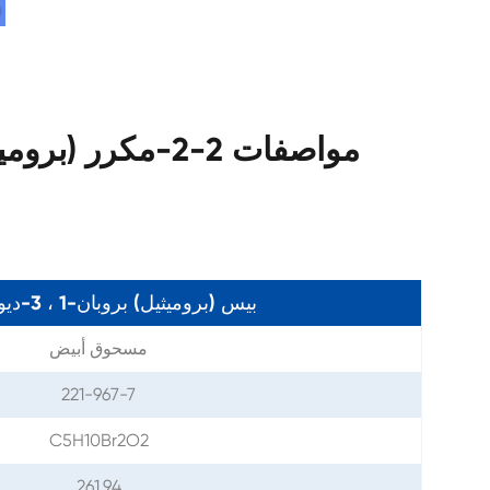
2-2-بيس (بروميثيل) بروبان-1 ، 3-ديول
مسحوق أبيض
221-967-7
C5H10Br2O2
261.94