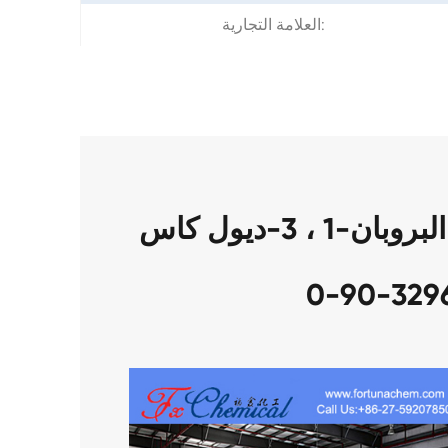
العلامة التجارية:
تعبئة 2-2-مكرر (بروميثيل) البروبان-1 ، 3-ديول كاس