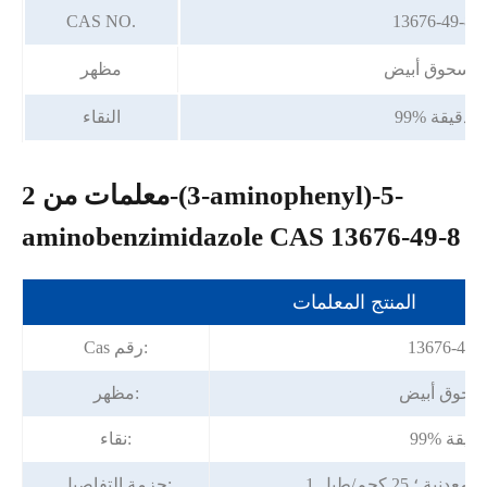
CAS NO.
13676-49-8
مسحوق أبيض
مظهر
99% دقيقة
النقاء
معلمات من 2-(3-aminophenyl)-5-
aminobenzimidazole CAS 13676-49-8
المنتج المعلمات
13676-49-
Cas رقم:
سحوق أبيض
مظهر:
99% دقيقة
نقاء:
ية ؛ 25 كجم/طبل
حزمة التفاصيل: