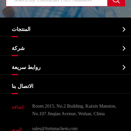

المنتجات
النشطة الدوائية المكون API

شركة
الصيدلانية وسيطة
نبذة عن الشركة
البيوكيميائية

روابط سريعة
شهادات و مصنع تظهر
Agrochemicals و الوسطيات
خدمات
شركة التاريخ
الاتصال بنا
مكونات مستحضرات التجميل
أخبار
الغذاء و أعلاف
وثيقة تحميل
Room 2015, No.2 Building, Kaixin Mansion,
إضافة:
النكهات و عطور
التعليمات
No.107 Jinqiao Avenue, Wuhan, China
المواد الكيميائية الأخرى الجميلة
فيديو
sales@fortunachem.com
البريد
الكيميائية CAS