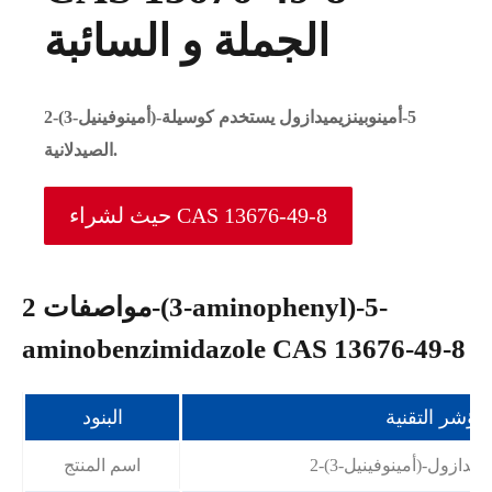
الجملة و السائبة
2-(3-أمينوفينيل)-5-أمينوبينزيميدازول يستخدم كوسيلة
الصيدلانية.
حيث لشراء CAS 13676-49-8
مواصفات 2-(3-aminophenyl)-5-
aminobenzimidazole CAS 13676-49-8
مؤشر التقنية
البنود
اسم المنتج