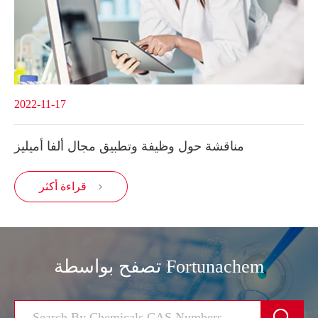
2022-11-17
مناقشة حول وظيفة وتطبيق مجال ألفا أميليز
قراءة أكثر

تصفح بواسطة Fortunachem
