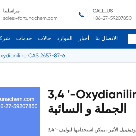
CALL_US
مراسلتنا

sales@fortunachem.com
+86-27-59207850
الاتصال بنا
أخبار
الموارد
حالات
خدمات
شرك
Oxydianiline CAS 2657-87-6
3,4 '-Oxydianil
الجملة و السائبة
3,4 '-أوكسيديانيلين يستخدم وسيطة الصيدلانية. 3,4 ''-ديامينوديفينيل الأثير ، يمكن استخدامها لتوليف