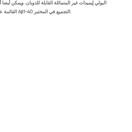
البولي إيميدات غير المتماثلة القابلة للذوبان. ويمكن أيض
القائمة على الجلايسين كمثبطات من الببتيد بيتا-أميلويد Aβ1-40 التجميع في المختبر.