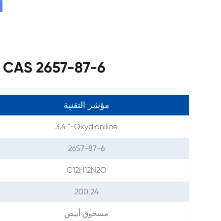
مواصفات 3,4 '-57-87-6
مؤشر التقنية
3,4 "-Oxydianiline
2657-87-6
C12H12N2O
200.24
مسحوق أبيض