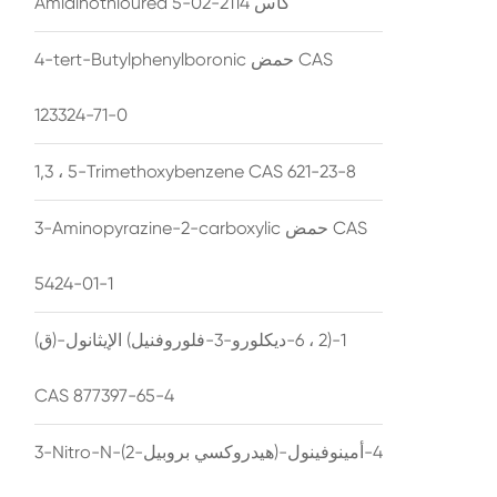
Amidinothiourea كاس 2114-02-5
4-tert-Butylphenylboronic حمض CAS
123324-71-0
1,3 ، 5-Trimethoxybenzene CAS 621-23-8
3-Aminopyrazine-2-carboxylic حمض CAS
5424-01-1
(ق)-1-(2 ، 6-ديكلورو-3-فلوروفنيل) الإيثانول
CAS 877397-65-4
3-Nitro-N-(2-هيدروكسي بروبيل)-4-أمينوفينول