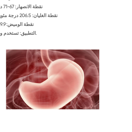
نقطة الانصهار: 67-71 درجة مئوية (مضاءة.)
نقطة الغليان: 206.5 درجة مئوية 1 مللي متر زئبق (مضاءة.)
نقطة الوميض: 209.9 درجة مئوية
التطبيق: تستخدم وسيطة الصيدلانية.