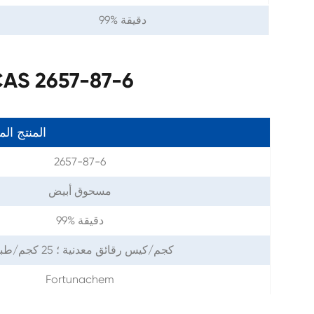
99% دقيقة
معلمات 3,4 '--87-6
المنتج ال
2657-87-6
مسحوق أبيض
99% دقيقة
1 كجم/كيس رقائق معدنية ؛ 25 كجم/طبل
Fortunachem