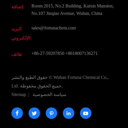
وثيقة تحميل
Room 2015, No.2 Building, Kaixin Mansion,
إضافة:
النكهات و عطور
التعليمات
No.107 Jinqiao Avenue, Wuhan, China
المواد الكيميائية الأخرى الجميلة
فيديو
sales@fortunachem.com
البريد
الكيميائية CAS
الإلكتروني:
جميع المواد الكيميائية غرامة
+86-27-59207850
+8618007136271
هاتف:
Wuhan Fortuna Chemical Co.,
حقوق الطبع والنشر ©
جميع الحقوق محفوظة.
Ltd.
سياسة الخصوصية
|
Sitemap




