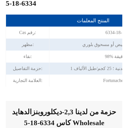
6334-18-5
المنتج المعلمات
6334-18-5
Cas رقم:
الأبيض أو مسحوق بلوري
مظهر:
98% دقيقة
نقاء:
جم/طبل الألياف
حزمة التفاصيل:
Fortunachem
العلامة التجارية:
حزمة من لدينا 2,3-ديكلوروبنزالدهايد
كاس 6334-18-5 Wholesale