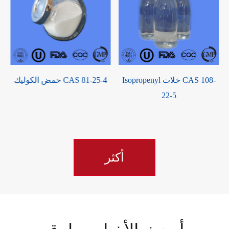
Isopropenyl خلات CAS 108-
حمض الكوليك CAS 81-25-4
ت
22-5
أكثر