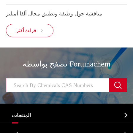
مناقشة حول وظيفة وتطبيق مجال ألفا أميليز
قراءة أكثر

تصفح بواسطة Fortunachem


المنتجات
النشطة الدوائية المكون API