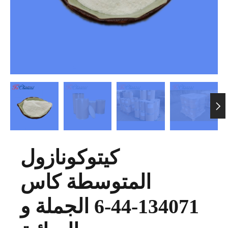

كيتوكونازول
المتوسطة كاس
134071-44-6 الجملة و