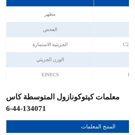
ت
يض
مظهر
الفحص
C21H
الجزيئية الاستمارة
الوزن الجزيئي
EINECS
159
معلمات كيتوكونازول المتوسطة كاس
134071-44-6
المنتج المعلمات