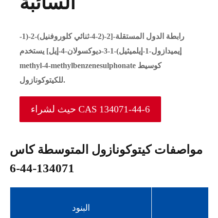
السائبة
رابطة الدول المستقلة-[2-(2-4-ثنائي كلوروفنيل)-2-(1-
إيميدازول-1-إيلميثيل)-1-3-ديوكسولان-4-إيل] يستخدم
methyl-4-methylbenzenesulphonate كوسيط
للكيتوكونازول.
حيث لشراء CAS 134071-44-6
مواصفات كيتوكونازول المتوسطة كاس
134071-44-6
البنود