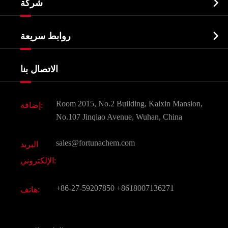

شركة
الصيدلانية وسيطة
نبذة عن الشركة
البيوكيميائية

روابط سريعة
شهادات و مصنع تظهر
Agrochemicals و الوسطيات
خدمات
شركة التاريخ
الاتصال بنا
مكونات مستحضرات التجميل
أخبار
الغذاء و أعلاف
وثيقة تحميل
Room 2015, No.2 Building, Kaixin Mansion,
إضافة:
النكهات و عطور
التعليمات
No.107 Jinqiao Avenue, Wuhan, China
المواد الكيميائية الأخرى الجميلة
فيديو
sales@fortunachem.com
البريد
الكيميائية CAS
الإلكتروني:
جميع المواد الكيميائية غرامة
+86-27-59207850
+8618007136271
هاتف: