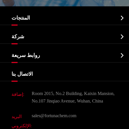

المنتجات
النشطة الدوائية المكون API

شركة
الصيدلانية وسيطة
نبذة عن الشركة
البيوكيميائية

روابط سريعة
شهادات و مصنع تظهر
Agrochemicals و الوسطيات
خدمات
شركة التاريخ
الاتصال بنا
مكونات مستحضرات التجميل
أخبار
الغذاء و أعلاف
وثيقة تحميل
Room 2015, No.2 Building, Kaixin Mansion,
إضافة:
النكهات و عطور
التعليمات
No.107 Jinqiao Avenue, Wuhan, China
المواد الكيميائية الأخرى الجميلة
فيديو
sales@fortunachem.com
البريد
الكيميائية CAS
الإلكتروني:
جميع المواد الكيميائية غرامة