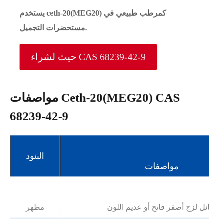
يستخدم ceth-20(MEG20) كمرطب طبيعي في
مستحضرات التجميل.
حيث لشراء CAS 68239-42-9
مواصفات Ceth-20(MEG20) CAS
68239-42-9
البنود
مواصفات
سائل لزج أصفر فاتح أو عديم اللون
مظهر