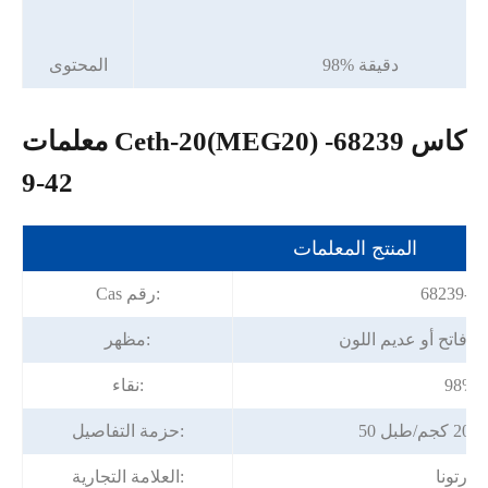
98% دقيقة
المحتوى
معلمات Ceth-20(MEG20) كاس 68239-
42-9
المنتج المعلمات
68239-42
Cas رقم:
 فاتح أو عديم اللون
مظهر:
98%
نقاء:
بل
حزمة التفاصيل:
فورتونا
العلامة التجارية: