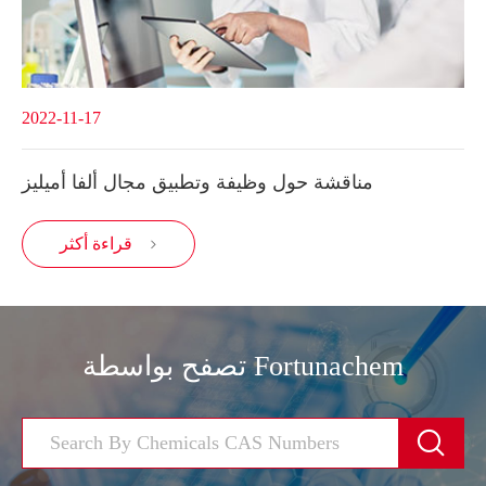
2022-11-17
مناقشة حول وظيفة وتطبيق مجال ألفا أميليز
قراءة أكثر

تصفح بواسطة Fortunachem
