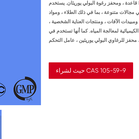
قاعدة ، ومحفز رغوة البولي يوريثان. يستخدم N-ميثيلديثانولامين كوسيط في تركيب العديد من
 مجالات متنوعة ، بما في ذلك الطلاء ، ومواد
 ومبيدات الآفات ، ومنتجات العناية الشخصية ،
كيميائية لمعالجة المياه. كما أنها تستخدم في
حيث لشراء CAS 105-59-9