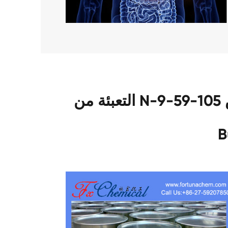
التعبئة من N-ميثيلديثانولامين (مديا) كاس 105-59-9
B