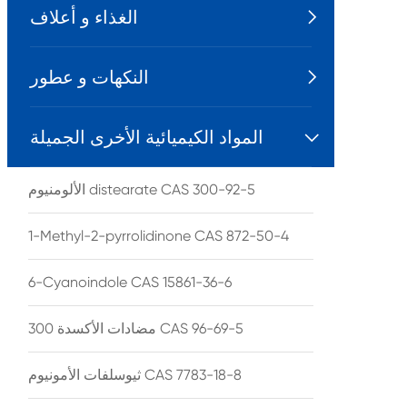
الغذاء و أعلاف

النكهات و عطور

المواد الكيميائية الأخرى الجميلة

الألومنيوم distearate CAS 300-92-5
1-Methyl-2-pyrrolidinone CAS 872-50-4
6-Cyanoindole CAS 15861-36-6
مضادات الأكسدة 300 CAS 96-69-5
ثيوسلفات الأمونيوم CAS 7783-18-8