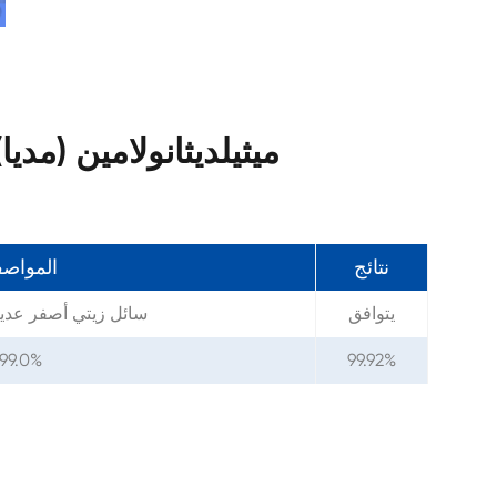
مواصفات N-ميثيلديثانولامين (مديا) ك
نتائج
المواص
يتوافق
سائل زيتي أصفر عديم
 99.0%
99.92%