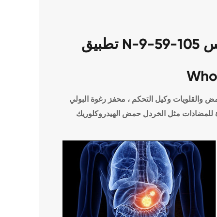
تطبيق N-ميثيلديثانولامين (مديا) كاس 105-59-9
Who
والقلويات وكيل التحكم ، محفز رغوة البولي