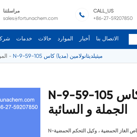
CALL_US
مراسلتنا

sales@fortunachem.com
+86-27-59207850
الاتصال بنا
أخبار
الموارد
حالات
خدمات
شرك
N-ميثيلديثانولامين (مديا) كاس 105-59-9
المو
N-ميثيلديثانولامين (مديا) كاس 105-59-9
الجملة و السائبة
N-ميثيلديثانولامين (مديا) يستخدم أساسا كمستحلب ، امتصاص الغاز الحمضية ، وكيل التحكم الحمضية