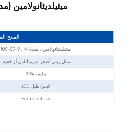
معلمات N-ميثيلديثانولامين (مديا
المنتج ال
105-59-9 ، N-ميثيلديثانولامين ، ميديا
سائل زيتي أصفر عديم اللون أو خفيف
99% دقيقة
200 كجم/طبل
Fortunachem