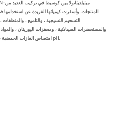
المنتجات. وأسفرت كيميائها الفريدة عن استخدامها في
التشحيم النسيجية ، والتلميع ، والمنظفات ،
والمستحضرات الصيدلانية ، ومحفزات اليوريتان ، والمواد ال
امتصاص الغازات الحمضية ، محفز للرغاوي البولي يوريثين ، عامل التحكم pH.