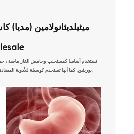
lesale
تستخدم أساسا كمستحلب وحامض الغاز ماصة ، حمض 
يوريثين. كما أنها تستخدم كوسيلة للأدوية المضادة للمضادات مثل الخردل حمض الهيدروكلوريك.