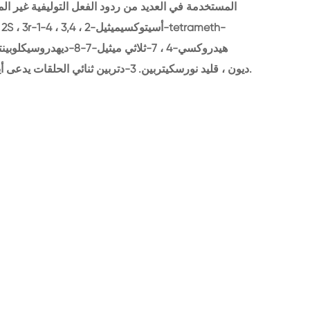
المستخدمة في العديد من ردود الفعل التوليفية غير ال
[e]isoindole-1 ، 3(2H ، 6H)-ديون ، قليد نورسكيتربين. 3-دتربين ثنائي الحلقات يدعى أيزوفريجينيداديول.