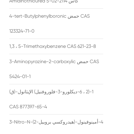
Amidinothiourea كاس 2114-02-5
4-tert-Butylphenylboronic حمض CAS
123324-71-0
1,3 ، 5-Trimethoxybenzene CAS 621-23-8
3-Aminopyrazine-2-carboxylic حمض CAS
5424-01-1
(ق)-1-(2 ، 6-ديكلورو-3-فلوروفنيل) الإيثانول
CAS 877397-65-4
3-Nitro-N-(2-هيدروكسي بروبيل)-4-أمينوفينول