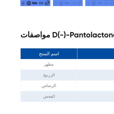
D(-)-Pantolactone CA
اسم المنتج
مظهر
الزرنيخ
الرصاص
الفحص