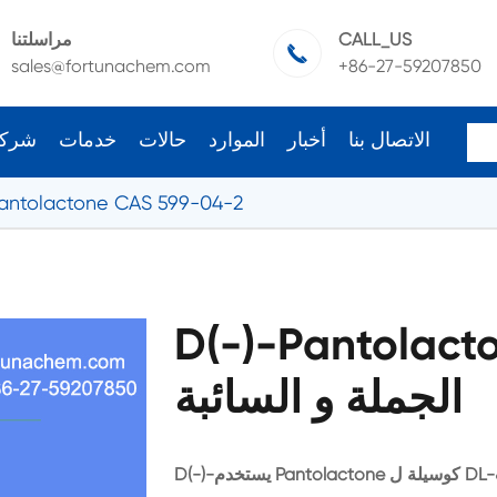
CALL_US
مراسلتنا

sales@fortunachem.com
+86-27-59207850
الاتصال بنا
أخبار
الموارد
حالات
خدمات
شرك
Pantolactone CAS 599-04-2
D(-)-Pantolact
الجملة و السائبة
D(-)-يستخدم Pantolactone كوسيلة ل DL-الكالسيوم بانتوثينات. D-(-)-بانتولاكتون هو مساعد شيرال