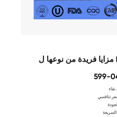
مزايا فريدة من نوعها ل D(-)-Pantolactone CAS
599-0
نقاء
عر تنافسي
لجودة
السريعة