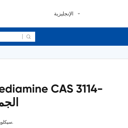
الإنجليزية

ediamine CAS 3114-
70-3 ا
1,4-سيكلوهيكسانيديامين يستخدم وسيطة الصيدلانية.