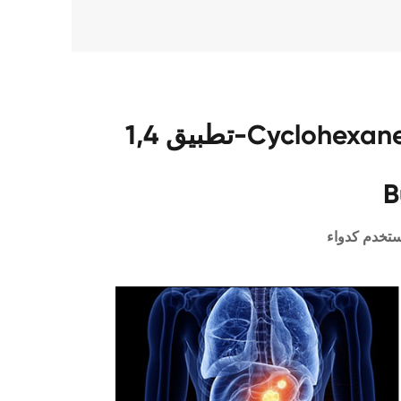
تطبيق 1,4-Cyclohexanediamine CAS 3114-70-3
B