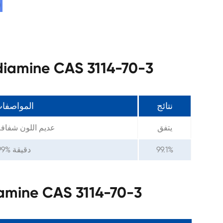
مواصفات 1,4-e CAS 3114-70-3
نتائج
المواصفا
يتفق
عديم اللون شفافة
99.1%
99% دقيقة
معلمات 1,4-CAS 3114-70-3