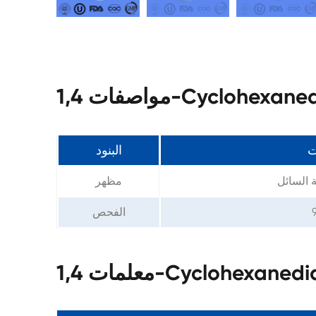
Cyclohexanediamin
ت
البنود
 السائل
مظهر
الفحص
Cyclohexanediamine 