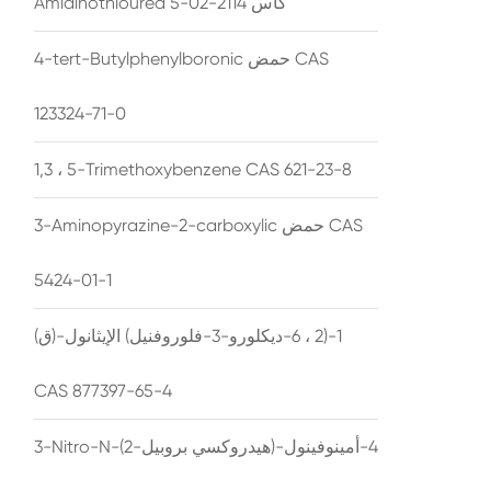
Amidinothiourea كاس 2114-02-5
4-tert-Butylphenylboronic حمض CAS
123324-71-0
1,3 ، 5-Trimethoxybenzene CAS 621-23-8
3-Aminopyrazine-2-carboxylic حمض CAS
5424-01-1
(ق)-1-(2 ، 6-ديكلورو-3-فلوروفنيل) الإيثانول
CAS 877397-65-4
3-Nitro-N-(2-هيدروكسي بروبيل)-4-أمينوفينول