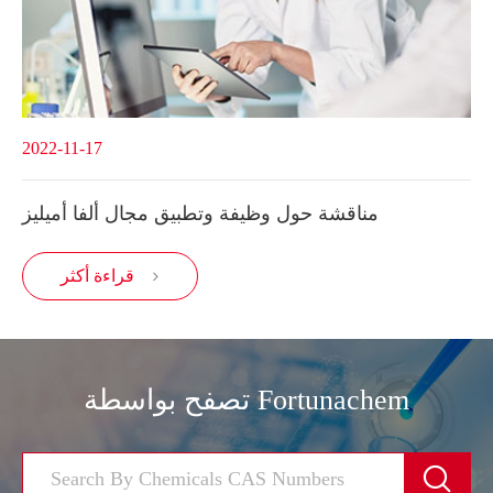
2022-11-17
مناقشة حول وظيفة وتطبيق مجال ألفا أميليز
قراءة أكثر

تصفح بواسطة Fortunachem
