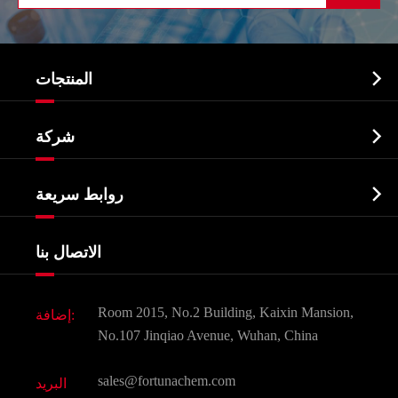

المنتجات
النشطة الدوائية المكون API

شركة
الصيدلانية وسيطة
نبذة عن الشركة
البيوكيميائية

روابط سريعة
شهادات و مصنع تظهر
Agrochemicals و الوسطيات
خدمات
شركة التاريخ
الاتصال بنا
مكونات مستحضرات التجميل
أخبار
الغذاء و أعلاف
وثيقة تحميل
Room 2015, No.2 Building, Kaixin Mansion,
إضافة:
النكهات و عطور
التعليمات
No.107 Jinqiao Avenue, Wuhan, China
المواد الكيميائية الأخرى الجميلة
فيديو
sales@fortunachem.com
البريد
الكيميائية CAS