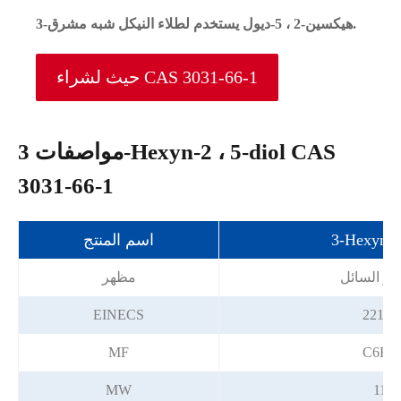
3-هيكسين-2 ، 5-ديول يستخدم لطلاء النيكل شبه مشرق.
حيث لشراء CAS 3031-66-1
مواصفات 3-Hexyn-2 ، 5-diol CAS
3031-66-1
3-Hexyn-2 
اسم المنتج
ر السائل
مظهر
EINECS
221-2
MF
C6H1
MW
114.