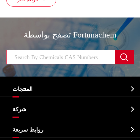
تصفح بواسطة Fortunachem


المنتجات
النشطة الدوائية المكون API

شركة
الصيدلانية وسيطة
نبذة عن الشركة
البيوكيميائية

روابط سريعة
شهادات و مصنع تظهر
Agrochemicals و الوسطيات