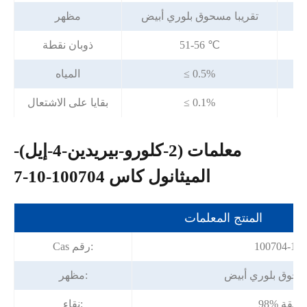
يض
تقريبا مسحوق بلوري أبيض
مظهر
51-56 ℃
ذوبان نقطة
≤ 0.5%
المياه
≤ 0.1%
بقايا على الاشتعال
معلمات (2-كلورو-بيريدين-4-إيل)-
الميثانول كاس 100704-10-7
المنتج المعلمات
100704-10-
Cas رقم:
مسحوق بلوري أبيض
مظهر:
98% دقيقة
نقاء: