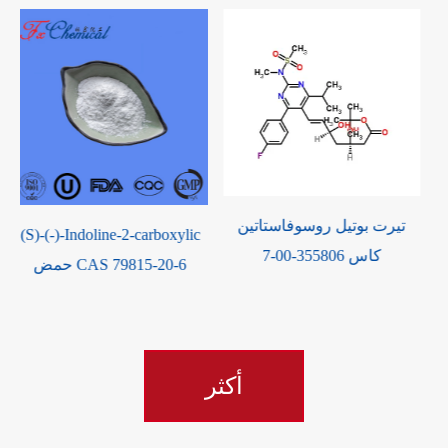
تيرت بوتيل روسوفاستاتين
Iminostilbene CAS 256-96-2
كاس 355806-00-7
أكثر