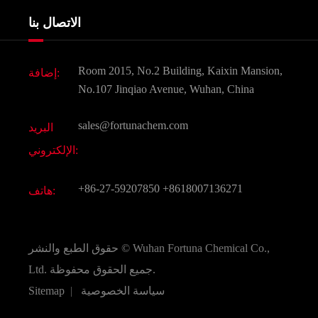
خدمات
شركة التاريخ
الاتصال بنا
مكونات مستحضرات التجميل
أخبار
الغذاء و أعلاف
وثيقة تحميل
Room 2015, No.2 Building, Kaixin Mansion,
إضافة:
النكهات و عطور
التعليمات
No.107 Jinqiao Avenue, Wuhan, China
المواد الكيميائية الأخرى الجميلة
فيديو
sales@fortunachem.com
البريد
الكيميائية CAS
الإلكتروني:
جميع المواد الكيميائية غرامة
+86-27-59207850
+8618007136271
هاتف:
Wuhan Fortuna Chemical Co.,
حقوق الطبع والنشر ©
جميع الحقوق محفوظة.
Ltd.
سياسة الخصوصية
|
Sitemap