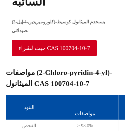
السائبة
(2-كلورو-بيريدين-4-إيل)-يستخدم الميثانول كوسيط
صيدلاني.
حيث لشراء CAS 100704-10-7
مواصفات (2-Chloro-pyridin-4-yl)-
الميثانول CAS 100704-10-7
البنود
مواصفات
≥ 98.0%
الفحص