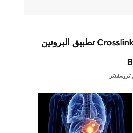
تطبيق البروتين Crosslinker EGS CAS 70539-42-3
B