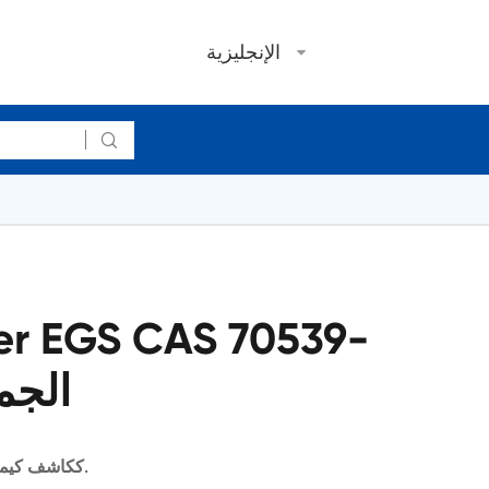
الإنجليزية

42-3 ا
يستخدم البروتين crosslinker EGS ككاشف كيميائي حيوي.