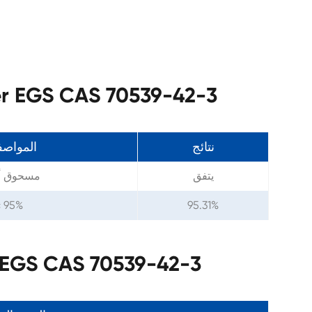
مواصفات البروتين S CAS 70539-42-3
نتائج
المواص
يتفق
مسحوق أ
≥ 95%
95.31%
معلمات البروتين CAS 70539-42-3