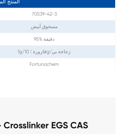
المنتج ال
70539-42-3
مسحوق أبيض
95% دقيقة
1g/قارورة ؛ 10g/زجاجة بي
Fortunachem
ح