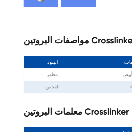
Crosslinker EG
فات
البنود
بيض
مظهر
الفحص
Crosslinker EGS 