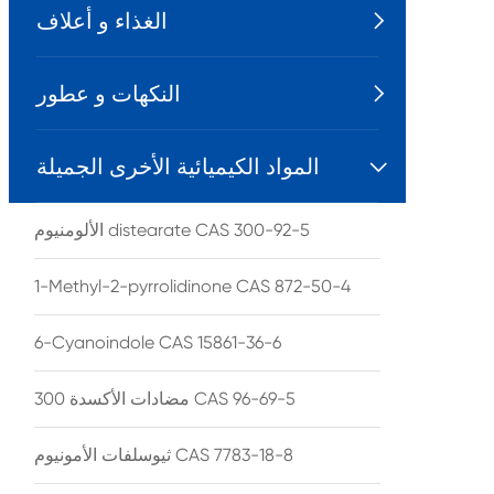
الغذاء و أعلاف

النكهات و عطور

المواد الكيميائية الأخرى الجميلة

الألومنيوم distearate CAS 300-92-5
1-Methyl-2-pyrrolidinone CAS 872-50-4
6-Cyanoindole CAS 15861-36-6
مضادات الأكسدة 300 CAS 96-69-5
ثيوسلفات الأمونيوم CAS 7783-18-8