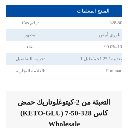
المنتج المعلمات
328-50-7
Cas رقم:
ق بلوري أبيض
مظهر:
99.0%-101.
نقاء:
ية ؛ 25 كجم/طبل
حزمة التفاصيل:
Fortunache
العلامة التجارية:
التعبئة من 2-كيتوغلوتاريك حمض
(KETO-GLU) كاس 328-50-7
Wholesale