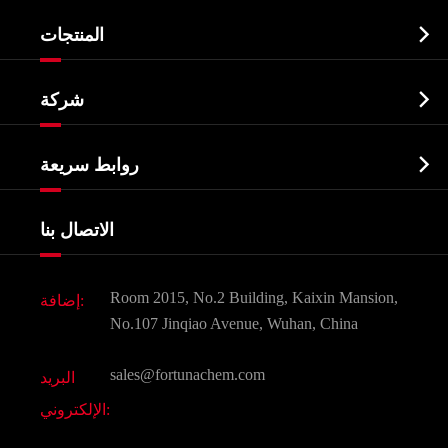

المنتجات
النشطة الدوائية المكون API

شركة
الصيدلانية وسيطة
نبذة عن الشركة
البيوكيميائية

روابط سريعة
شهادات و مصنع تظهر
Agrochemicals و الوسطيات
خدمات
شركة التاريخ
الاتصال بنا
مكونات مستحضرات التجميل
أخبار
الغذاء و أعلاف
وثيقة تحميل
Room 2015, No.2 Building, Kaixin Mansion,
إضافة:
النكهات و عطور
التعليمات
No.107 Jinqiao Avenue, Wuhan, China
المواد الكيميائية الأخرى الجميلة
فيديو
sales@fortunachem.com
البريد
الكيميائية CAS
الإلكتروني:
جميع المواد الكيميائية غرامة