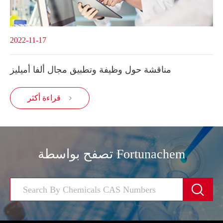
2022-11-17
مناقشة حول وظيفة وتطبيق مجال ألفا أميليز
قراءة أكثر

تصفح بواسطة Fortunachem
