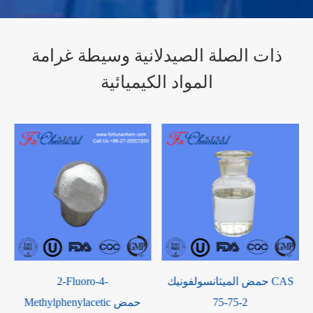
ذات الصلة الصيدلانية وسيطة غرامة
المواد الكيميائية
2-(3-Benzoylphenyl)
حمض الميثانسولفونيك CAS
بروبيونيتريل CAS 42872-30-0
75-75-2