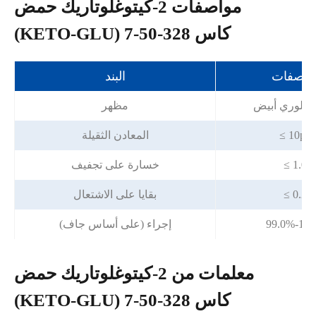
مواصفات 2-كيتوغلوتاريك حمض
(KETO-GLU) كاس 328-50-7
مواصفات
البند
بلوري أبيض
مظهر
≤ 10pp
المعادن الثقيلة
≤ 1.0%
خسارة على تجفيف
≤ 0.2%
بقايا على الاشتعال
99.0%-10
إجراء (على أساس جاف)
معلمات من 2-كيتوغلوتاريك حمض
(KETO-GLU) كاس 328-50-7