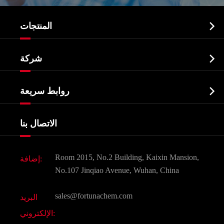

المنتجات
النشطة الدوائية المكون API

شركة
الصيدلانية وسيطة
نبذة عن الشركة
البيوكيميائية

روابط سريعة
شهادات و مصنع تظهر
Agrochemicals و الوسطيات
خدمات
شركة التاريخ
الاتصال بنا
مكونات مستحضرات التجميل
أخبار
الغذاء و أعلاف
وثيقة تحميل
Room 2015, No.2 Building, Kaixin Mansion,
إضافة:
النكهات و عطور
التعليمات
No.107 Jinqiao Avenue, Wuhan, China
المواد الكيميائية الأخرى الجميلة
فيديو
sales@fortunachem.com
البريد
الكيميائية CAS
الإلكتروني:
جميع المواد الكيميائية غرامة