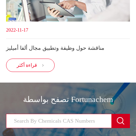
2022-11-17
مناقشة حول وظيفة وتطبيق مجال ألفا أميليز
قراءة أكثر

تصفح بواسطة Fortunachem
