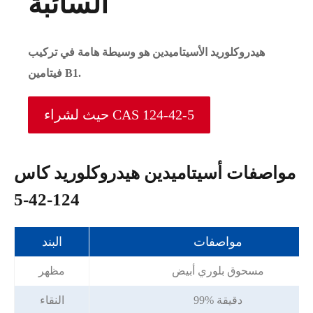
السائبة
هيدروكلوريد الأسيتاميدين هو وسيطة هامة في تركيب
فيتامين B1.
حيث لشراء CAS 124-42-5
مواصفات أسيتاميدين هيدروكلوريد كاس
124-42-5
مواصفات
البند
مسحوق بلوري أبيض
مظهر
99% دقيقة
النقاء