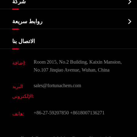

شركة
الصيدلانية وسيطة
نبذة عن الشركة
البيوكيميائية

روابط سريعة
شهادات و مصنع تظهر
Agrochemicals و الوسطيات
خدمات
شركة التاريخ
الاتصال بنا
مكونات مستحضرات التجميل
أخبار
الغذاء و أعلاف
وثيقة تحميل
Room 2015, No.2 Building, Kaixin Mansion,
إضافة:
النكهات و عطور
التعليمات
No.107 Jinqiao Avenue, Wuhan, China
المواد الكيميائية الأخرى الجميلة
فيديو
sales@fortunachem.com
البريد
الكيميائية CAS
الإلكتروني:
جميع المواد الكيميائية غرامة
+86-27-59207850
+8618007136271
هاتف: