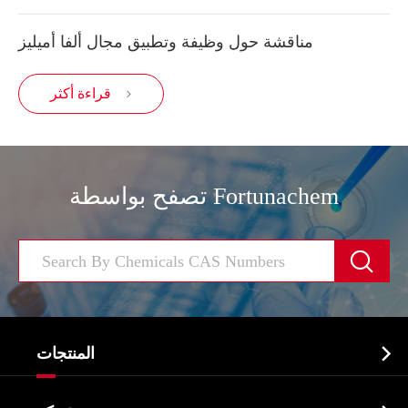
مناقشة حول وظيفة وتطبيق مجال ألفا أميليز
قراءة أكثر

تصفح بواسطة Fortunachem


المنتجات
النشطة الدوائية المكون API