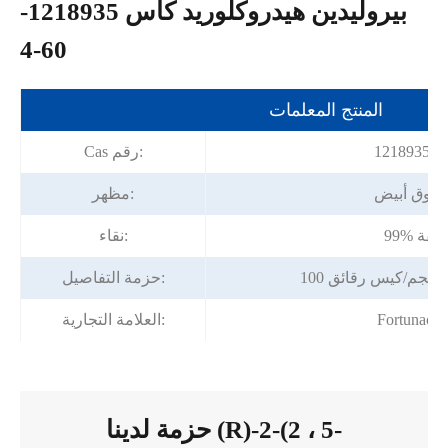
بيروليدين هيدروكلوريد كاس 1218935-
60-4
المنتج المعلمات
1218935-6
Cas رقم:
حوق أبيض
مظهر:
9 دقيقة
نقاء:
حزمة التفاصيل:
Fortunach
العلامة التجارية:
حزمة لدينا (R)-2-(2 ، 5-