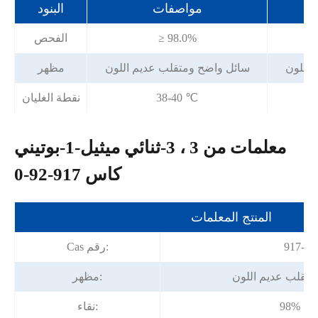
مواصفات
البنود
≥ 98.0%
الفحص
 اللون
سائل واضح ومتقلب عديم اللون
مظهر
38-40 ℃
نقطة الغليان
معلمات من 3 ، 3-ثنائي ميثيل-1-بوتيني
كاس 917-92-0
المنتج المعلمات
917-92
Cas رقم:
متقلب عديم اللون
مظهر:
دقيقة
نقاء: