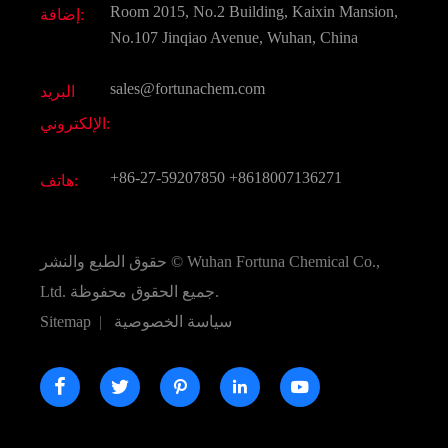
Room 2015, No.2 Building, Kaixin Mansion,
إضافة:
النكهات و عطور
التعليمات
No.107 Jinqiao Avenue, Wuhan, China
المواد الكيميائية الأخرى الجميلة
فيديو
sales@fortunachem.com
البريد
الكيميائية CAS
الإلكتروني:
جميع المواد الكيميائية غرامة
+86-27-59207850
+8618007136271
هاتف:
Wuhan Fortuna Chemical Co.,
حقوق الطبع والنشر ©
جميع الحقوق محفوظة.
Ltd.
سياسة الخصوصية
|
Sitemap




