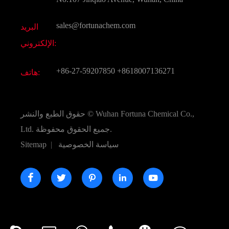
المواد الكيميائية الأخرى الجميلة
فيديو
sales@fortunachem.com
البريد
الكيميائية CAS
الإلكتروني:
جميع المواد الكيميائية غرامة
+86-27-59207850
+8618007136271
هاتف:
Wuhan Fortuna Chemical Co.,
حقوق الطبع والنشر ©
جميع الحقوق محفوظة.
Ltd.
سياسة الخصوصية
|
Sitemap




