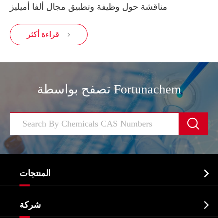
مناقشة حول وظيفة وتطبيق مجال ألفا أميليز
قراءة أكثر

تصفح بواسطة Fortunachem


المنتجات
النشطة الدوائية المكون API

شركة
الصيدلانية وسيطة