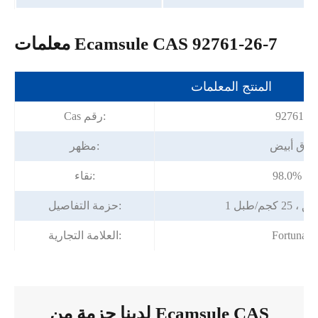
معلمات Ecamsule CAS 92761-26-7
المنتج المعلمات
92761-26
Cas رقم:
وق أبيض
مظهر:
دقيقة
نقاء:
 كجم/طبل
حزمة التفاصيل:
Fortunac
العلامة التجارية:
لدينا حزمة من Ecamsule CAS