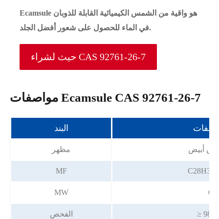
Ecamsule هو واقية من الشمس الكيميائية القابلة للذوبان
في الماء للحصول على شعور أفضل الجلد.
حيث لشراء CAS 92761-26-7
مواصفات Ecamsule CAS 92761-26-7
اصفات
البند
وق أبيض
مظهر
MF
C28H34O
MW
0
≥ 98.
الفحص