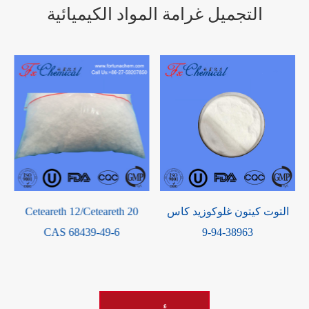
التجميل غرامة المواد الكيميائية
التوت كيتون غلوكوزيد كاس
Ceteareth 12/Ceteareth 20
CAS 68439-49-6
38963-94-9